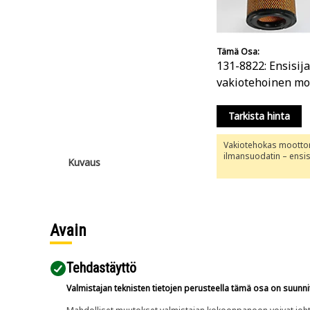
Tämä Osa:
131-8822: Ensisij
vakiotehoinen mo
ilmansuodatin
Tarkista hinta
Vakiotehokas mootto
ilmansuodatin – ensis
Kuvaus
Avain
Tehdastäyttö
Valmistajan teknisten tietojen perusteella tämä osa on suunni