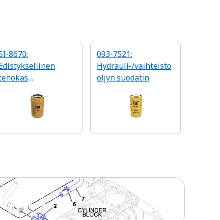
5I-8670:
093-7521:
Edistyksellinen
Hydrauli-/vaihteisto
tehokas
öljyn suodatin
hydraulisuodatin