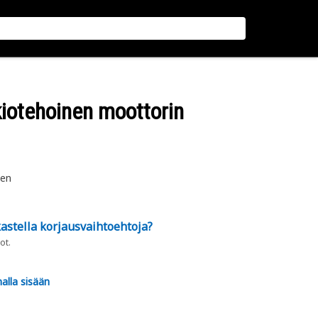
kiotehoinen moottorin
nen
astella korjausvaihtoehtoja?
ot.
alla sisään