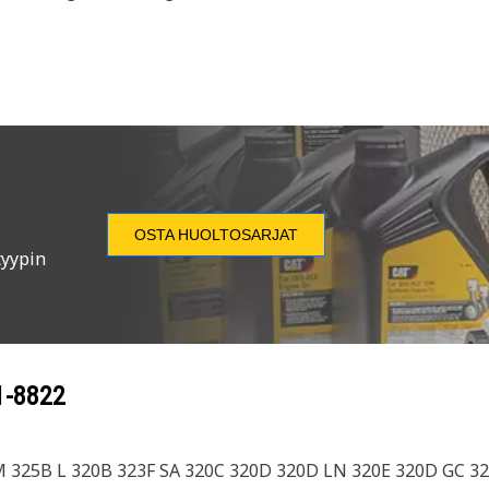
OSTA HUOLTOSARJAT
tyypin
1-8822
M 325B L 320B 323F SA 320C 320D 320D LN 320E 320D GC 3