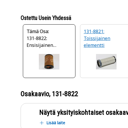
Ostettu Usein Yhdessä
Tämä Osa:
131-8821:
131-8822:
Toissijainen
Ensisijainen
elementti
vakiotehoinen
moottorin
ilmansuodatin
Osakaavio,
131-8822
Näytä yksityiskohtaiset osakaav
Lisää laite