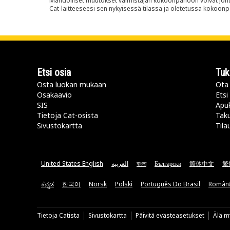
Mahdolliset muutokset valmistajan kokoonpanoon voivat johtaa 
Cat-laitteeseesi sen nykyisessä tilassa ja oletetussa kokoon
Etsi osia
Tuk
Osta luokan mukaan
Ota 
Osakaavio
Etsi
SIS
Apu
Tietoja Cat-osista
Taku
Sivustokartta
Tila
United States English
العربية
বাংলা
Български
简体中文
繁
ಕನ್ನಡ
한국어
Norsk
Polski
Português Do Brasil
Român
Tietoja Catista
Sivustokartta
Päivitä evästeasetukset
Älä my