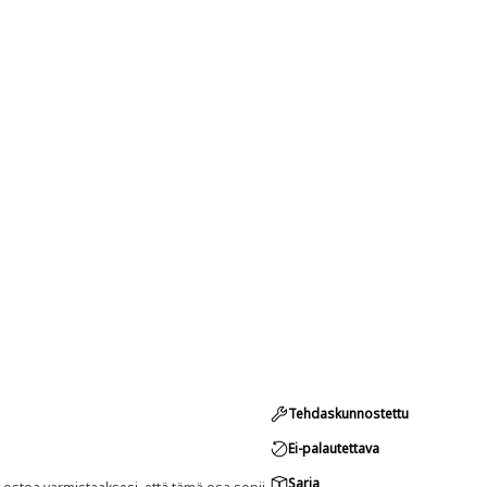
Tehdaskunnostettu
Ei-palautettava
Sarja