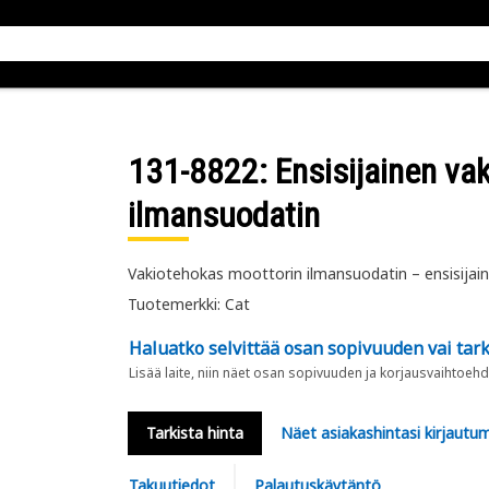
131-8822
: Ensisijainen va
ilmansuodatin
Vakiotehokas moottorin ilmansuodatin – ensisijai
Tuotemerkki: Cat
Haluatko selvittää osan sopivuuden vai tark
Lisää laite, niin näet osan sopivuuden ja korjausvaihtoehd
Tarkista hinta
Näet asiakashintasi kirjautum
Takuutiedot
Palautuskäytäntö