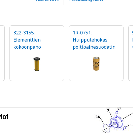
322-3155:
1R-0751:
Elementtien
Huipputehokas
kokoonpano
polttoainesuodatin
iot