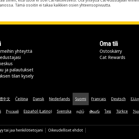
siihen, että tuote ei sovi Cat-laitteeseesi. Ota yhteyttä Cat-edustajaan enne
panossa. Tämä osoitin ei takaa kaikkien osien yhteensopivuutta.
i
Oma tili
meihin yhteyttä
Ostoskärry
 edustajasi
Cat Rewards
keskus
u ja palautukset
uksen tilan kysely
體中文
Čeština
Dansk
Nederlands
Suomi
Français
Deutsch
Ελλη
ă
Русский
Español (Latino)
Svenska
தமிழ்
తెలుగు
ไทย
Türkçe
Укр
y tai jaa henkilötietojani
Oikeudelliset ehdot