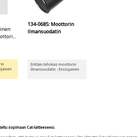
134-0685: Moottorin
ainen
ilmansuodatin
ottorin
rin
Erittäin tehokas moottorin
ijainen
ilmansuodatin - Ensisijainen
teltu sopimaan Cat-laitteeseesi.