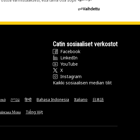
n ostoa varmistaaksesi, että tämä osa sopii
Vaihdettu
Catin sosiaaliset verkostot
Facebook
LinkedIn
YouTube
X
Instagram
Kaikki sosiaalisen median tilit
νικά
עברית
हिन्दी
Bahasa Indonesia
Italiano
日本語
аїнська Мова
Tiếng Việt