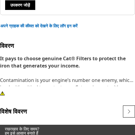
उपकरण जोड़ें
अपने ग्राहक की कीमत को देखने के लिए लॉग इन करें
विवरण
It pays to choose genuine Cat® Filters to protect the
iron that generates your income.
Contamination is your engine’s number one enemy, which
is why it’s critical to protect your Cat equipment with
genuine Cat Filter Elements. Cat Standard Efficiency
Primary Engine Air Filters are your best value for normal
duty applications, delivering increased engine protection
विशेष विवरण
and preventing equipment downtime.
रखरखाव के लिए समय?
Offering a long service life and exceptional filtration, Cat
हम इसे आसान बनाते हैं