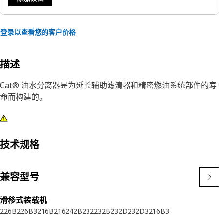
登录以查看您的客户价格
描述
Cat® 油水分离器是为延长辅助滤清器和精密燃油系统部件的寿
命而构建的。
技术规格
兼容型号
滑移式装载机
226B
226B3
216B
216
242B
232
232B
232D
232D3
216B3