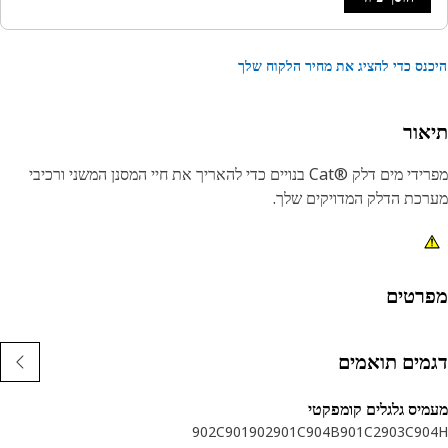
נס כדי להציג את מחיר הלקוח שלך
אור
מפרידי מים דלק Cat®‎‎ בנויים כדי להאריך את חיי המסנן המשני ורכיבי
כת הדלק המדויקים שלך.
רטים
מים תואמים
יס גלגלים קומפקטי
902C
901
902
901C
904B
901C2
903C
90