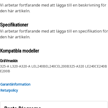
Vi arbetar fortfarande med att lägga till en beskrivning för
den här artikeln.
Specifikationer
Vi arbetar fortfarande med att lägga till en specifikation för
den här artikeln.
Kompatibla modeller
GräVmaskin
325-A L
320-A
320-A L
EL240B
EL240C
EL200B
325-A
320 L
E240C
E240B
E200B
Garantiinformation
Returpolicy