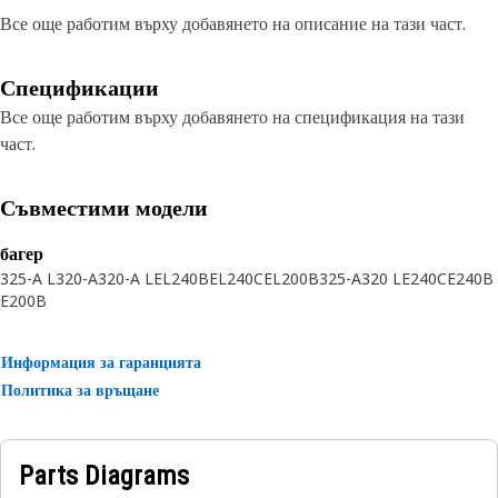
Все още работим върху добавянето на описание на тази част.
Спецификации
Все още работим върху добавянето на спецификация на тази
част.
Съвместими модели
багер
325-A L
320-A
320-A L
EL240B
EL240C
EL200B
325-A
320 L
E240C
E240B
E200B
Информация за гаранцията
Политика за връщане
Parts Diagrams