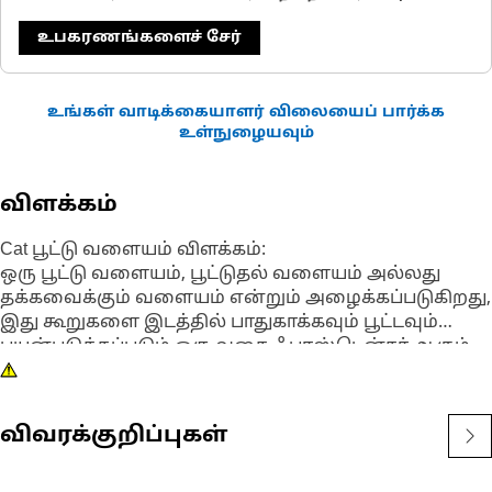
உபகரணங்களைச் சேர்
உங்கள் வாடிக்கையாளர் விலையைப் பார்க்க
உள்நுழையவும்
விளக்கம்
Cat பூட்டு வளையம் விளக்கம்:
ஒரு பூட்டு வளையம், பூட்டுதல் வளையம் அல்லது
தக்கவைக்கும் வளையம் என்றும் அழைக்கப்படுகிறது,
இது கூறுகளை இடத்தில் பாதுகாக்கவும் பூட்டவும்
பயன்படுத்தப்படும் ஒரு வகை ஃபாஸ்டென்சர் ஆகும்.
இது பொதுவாக குறிப்பிட்ட அம்சங்களைக் கொண்ட
ஒரு வட்ட உலோக வளையமாகும், இது அச்சு இயக்கம்
அல்லது கூறுகளின் இடப்பெயர்ச்சியைத் தடுக்க ஒரு
விவரக்குறிப்புகள்
பள்ளம் அல்லது இடைவெளியில் நிறுவ
அனுமதிக்கிறது. பூட்டு வளையத்தின் முதன்மை