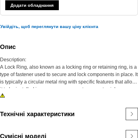
Додати обладнання
Увійдіть, щоб переглянути вашу ціну клієнта
Опис
Description:
A Lock Ring, also known as a locking ring or retaining ring, is a
type of fastener used to secure and lock components in place. It
is typically a circular metal ring with specific features that allow
it to be installed in a groove or recess to prevent axial
movement or displacement of components. The primary
purpose of a lock ring is to secure and lock components in
place, preventing them from unintended axial movement or
Технічні характеристики
disassembly.
Attributes:
Сумісні моделі