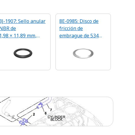
3J-1907: Sello anular
8E-0985: Disco de
NBR de
fricción de
1,98 × 11,89 mm,
embrague de 534
90 A
mm de diámetro
exterior