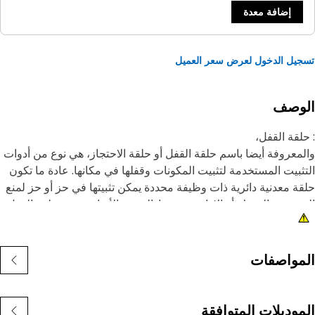
إضافة معدة
يل الدخول لعرض سعر العميل
لوصف
لقة القفل،
معروفة أيضا باسم حلقة القفل أو حلقة الاحتجاز، هي نوع من أدوات
ثبيت المستخدمة لتثبيت المكونات وقفلها في مكانها. عادة ما تكون
ة معدنية دائرية ذات وظيفة محددة يمكن تثبيتها في حز أو حز لمنع
زء من التحرك أو الإزاحة محوريا. الغرض الأساسي من حلقة القفل
تثبيت الأجزاء وقفلها في مكانها، ومنعها من الحركة المحورية أو
فكيك غير المقصود.
مواصفات
يزات:
م تصنيعها وفقا لمواصفات دقيقة ومتينة وموثوقة وفعالة.
صنوع من مواد متينة للقوة ومقاومة التآكل.
موديلات المتوافقة