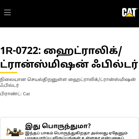
1R-0722
: ஹைட்ராலிக்/
ட்ரான்ஸ்மிஷன் ஃபில்டர்
நிலையான செயல்திறனுள்ள ஹைட்ராலிக்/ட்ரான்ஸ்மிஷன்
ஃபில்டர்
பிராண்ட்: Cat
இது பொருந்துமா?
இந்தப் பாகம் பொருந்துகிறதா அல்லது ஏதேனும்
பழுதுபார்ப்பு விருப்பங்கள் உள்ளதா என்பதைப்