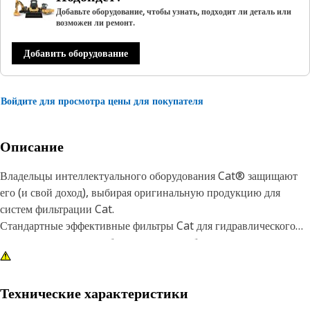
Добавьте оборудование, чтобы узнать, подходит ли деталь или
возможен ли ремонт.
Добавить оборудование
Войдите для просмотра цены для покупателя
Описание
Владельцы интеллектуального оборудования Cat® защищают
его (и свой доход), выбирая оригинальную продукцию для
систем фильтрации Cat.
Стандартные эффективные фильтры Cat для гидравлического
масла и масла для коробок передач разработаны для
поддержания чистоты и целостности системы в большинстве
обычных и легких условий эксплуатации. Это основная защита
от износа компонентов вследствие загрязнения масла. Фильтры
Технические характеристики
Cat обеспечивают качество, согласованную работу и