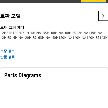
Cat의 필터 요소를 사용하면 항상 우수한 적합도와 성능을 얻을
수 있습니다.
호환 모델
현재 Cat 필터를 사용하지 않고 있다면 비순정 필터를 순정 Cat
요소로 쉽게 교체할 수 있습니다. 현지 Caterpillar 특약점에 문
모터 그레이더
12H
24H
120H
160H
16H NA
135H
160H NA
160H ES
12H NA
135H NA
의하거나 catfiltercrossreference.com에서 부품 번호로 검색하
12H ES
14H NA
120H ES
163H NA
140H
120H NA
140H NA
140H ES
143H
여 Cat 필터로 전환하십시오.
특성:
보증 정보
• Caterpillar가 사용자 유압 계통의 통합 구성품이 되도록 설계
반품 정책
• Caterpillar에서만 제공
• Cat 유압 계통은 Caterpillar가 가장 잘 압니다.
• Cat 필터의 성능은 비순정 필터보다 우수합니다. - 시험 결과 참
Parts Diagrams
조