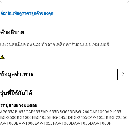
ล็อกอินเพื่อดูราคาลูกค้าของคุณ
คำอธิบาย
แหวนสแน็ปของ Cat ทำจากเหล็กคาร์บอนแบบเทมเปอร์
ข้อมูลจำเพาะ
รุ่นที่ใช้กันได้
รถปูยางยางมะตอย
AP655
AP-655C
AP655F
AP-655D
BG655D
BG-260D
AP1000
AP1055
BG-260C
BG1000E
BG1055E
BG-2455D
BG-2455C
AP-1055B
BG-2255C
AP-1000B
AP-1000E
AP-1055F
AP-1000D
AP-1055D
AP-1000F
AP-1055E