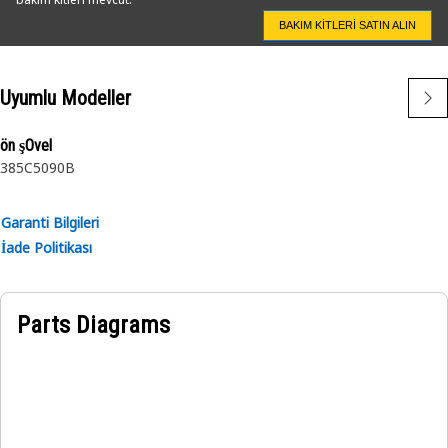
BAKIM KITLERI SATIN ALIN
Uyumlu Modeller
ön şOvel
385C
5090B
Garanti Bilgileri
İade Politikası
Parts Diagrams