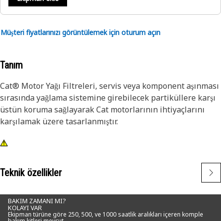
Müşteri fiyatlarınızı görüntülemek için oturum açın
Tanım
Cat® Motor Yağı Filtreleri, servis veya komponent aşınması
sırasında yağlama sistemine girebilecek partiküllere karşı
üstün koruma sağlayarak Cat motorlarının ihtiyaçlarını
karşılamak üzere tasarlanmıştır.
Teknik özellikler
BAKIM ZAMANI MI?
KOLAYI VAR
Ekipman türüne göre 250, 500, ve 1000 saatlik aralıkları içeren komple
bakım kitleri mevcut.