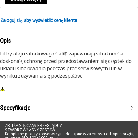
Zaloguj się, aby wyświetlić cenę klienta
Opis
Filtry oleju silnikowego Cat® zapewniają silnikom Cat
doskonałą ochronę przed przedostawaniem się cząstek do
układu smarowania podczas prac serwisowych lub w
wyniku zużywania się podzespołów.
Specyfikacje
ZBLIŻA SIĘ CZAS PRZEGLĄDU?
STWÓRZ WŁASNY ZESTAW
Kompletne pakiety konserwacyjne dostępne w zależności od typu sprzętu,
w tym co 250, 500 i 1000 godzin.