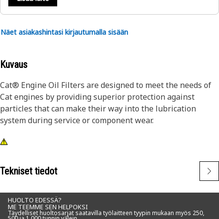
Näet asiakashintasi kirjautumalla sisään
Kuvaus
Cat® Engine Oil Filters are designed to meet the needs of
Cat engines by providing superior protection against
particles that can make their way into the lubrication
system during service or component wear.
Tekniset tiedot
HUOLTO EDESSÄ?
ME TEEMME SEN HELPOKSI
Täydelliset huoltosarjat saatavilla työlaitteen tyypin mukaan myös 250,
500 ja 1 000 tunnin välein.