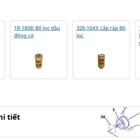
1R-1808: Bộ lọc dầu
326-1643: Lắp ráp Bộ
động cơ
lọc
i tiết