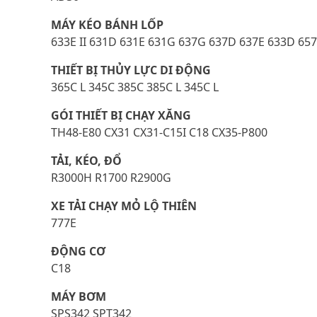
MÁY KÉO BÁNH LỐP
633E II 631D 631E 631G 637G 637D 637E 633D 65
THIẾT BỊ THỦY LỰC DI ĐỘNG
365C L 345C 385C 385C L 345C L
GÓI THIẾT BỊ CHẠY XĂNG
TH48-E80 CX31 CX31-C15I C18 CX35-P800
TẢI, KÉO, ĐỔ
R3000H R1700 R2900G
XE TẢI CHẠY MỎ LỘ THIÊN
777E
ĐỘNG CƠ
C18
MÁY BƠM
SPS342 SPT342