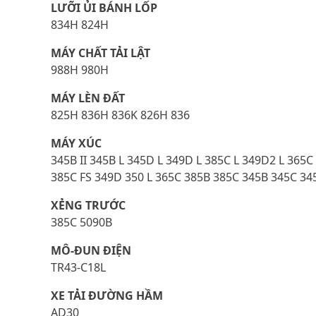
LƯỠI ỦI BÁNH LỐP
834H 824H
MÁY CHẤT TẢI LẬT
988H 980H
MÁY LÈN ĐẤT
825H 836H 836K 826H 836
MÁY XÚC
345B II 345B L 345D L 349D L 385C L 349D2 L 365C
385C FS 349D 350 L 365C 385B 385C 345B 345C 34
XẺNG TRƯỚC
385C 5090B
MÔ-ĐUN ĐIỆN
TR43-C18L
XE TẢI ĐƯỜNG HẦM
AD30