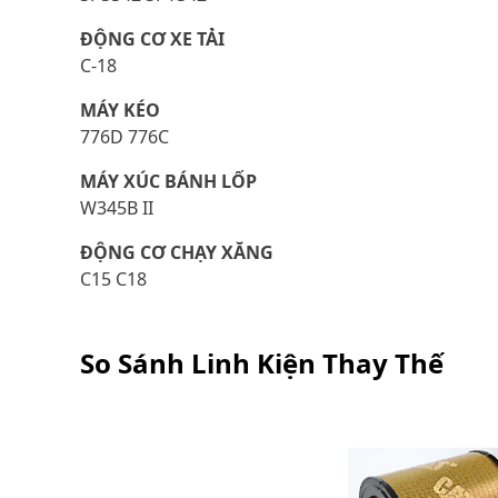
ĐỘNG CƠ XE TẢI
C-18
MÁY KÉO
776D 776C
MÁY XÚC BÁNH LỐP
W345B II
ĐỘNG CƠ CHẠY XĂNG
C15 C18
So Sánh Linh Kiện Thay Thế