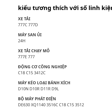
kiểu tương thích với số linh ki
XE TẢI
777C 777D
MÁY SAN ỦI
24H
XE TẢI CHẠY MỎ
777E 777
ĐỘNG CƠ CÔNG NGHIỆP
C18 C15 3412C
MÁY KÉO LOẠI BÁNH XÍCH
D10N D10R D11R D9L
BỘ MÁY PHÁT ĐIỆN
DE630 XQ1140 3516C C18 C15 3512