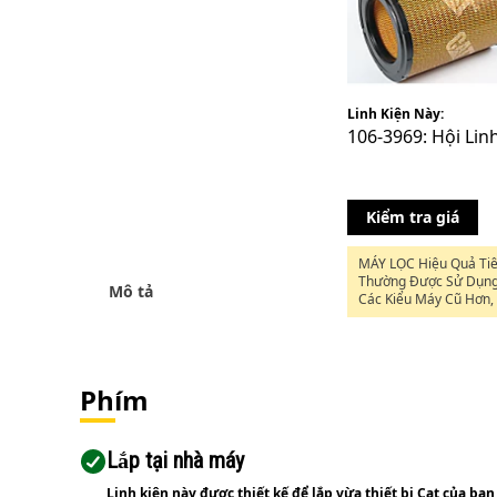
Linh Kiện Này:
106-3969: Hội Lin
Kiểm tra giá
MÁY LỌC Hiệu Quả Ti
Thường Được Sử Dụng
Mô tả
Các Kiểu Máy Cũ Hơn,
Dung Sai Dễ Tha Thứ 
Phím
Lắp tại nhà máy
Linh kiện này được thiết kế để lắp vừa thiết bị Cat của bạn