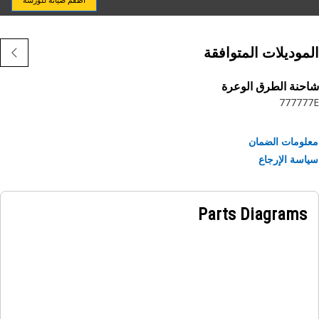
موديلات المتوافقة
نة الطرق الوعرة
777
77
ومات الضمان
سة الإرجاع
Parts Diagrams