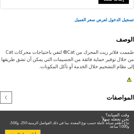
يل الدخول لعرض سعر العميل
لوصف
صُممت ‏‫فلاتر زيت المحرك‬ من Cat® لتفي باحتياجات محركات Cat
خلال توفير حماية فائقة من الجسيمات التي يمكن أن تشق طريقها
 نظام التشحيم خلال الخدمة أو تآكل المكونات.
مواصفات
وقت الصيانة؟
نحن نجعله سهلاً
تتاح أطقم صيانة كاملة حسب نوع المعدة، بما في ذلك الفواصل الزمنية 250، و500،
و1000 ساعة.
أطقم صيانة للورشة