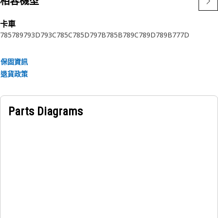
相容機型
Cat® 燃油濾清器採用堅固的一體成形罐頭設計和比金屬更清
卡車
潔、更堅固的非金屬中心管製成，可實現最大清潔度並降低洩漏
785
789
793D
793C
785C
785D
797B
785B
789C
789D
789B
777D
可能性。
我們的濾清器專門設計用於搭配您的 Cat® 機器使用，可保護燃
保固資訊
油系統與利潤。
退貨政策
屬性：
獨特的過濾介質提供無與倫比的保護
Parts Diagrams
丙烯酸滴珠可防止聚結
螺旋粗紗提供更高的褶皺穩定性和最大的納汙能力
尼龍中心管可防止金屬污染
模製端蓋可防止洩漏