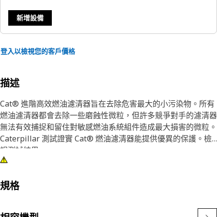
新增設備
登入以檢視您的客戶價格
描述
Cat® 進階高效燃油濾清器旨在去除危害最大的小污染物。所有
燃油濾清器都會去除一些磨蝕性微粒，但許多競爭對手的濾清器
無法有效捕捉和留住對敏感燃油系統組件造成最大損害的微粒。
Caterpillar 測試證實 Cat® 燃油濾清器能提供優異的保護。檢
視測試結果
每一部 Cat® 機器均採用原廠 Cat® 零件時性能更佳。我們的濾
清器不僅可以提高性能，還可以保護重要部件，從而延長使用壽
規格
命並提高轉售價值。如需額外的保護，可使用進階效率燃油濾清
器代替標準效率濾芯。