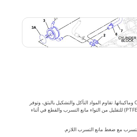
الحلقات الدائرية من Cat® مصنوعة من المواد التي تتوافق مع السوائل، ودرجات الحرارة، وقيم الضغط الموجودة في محركات Cat وماكيناتها. تقاوم المواد التآكل والتشكيل بالبثق، وتوفر
مقاومة فائقة لمجموعة الضغط المانع للتسرب. بالإضافة إلى ذلك، بعض الحلقات الدائرية من Cat مغطاة بالبولي تترافلوروإيثيلين (PTFE) للتقليل من التواء مانع التسرب والقطع في أثناء
 التسرب مع ضغط مانع التسرب اللازم.