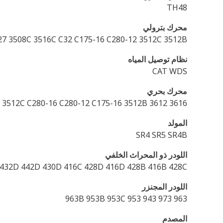
TH48
محرك بترولي
27 3508C 3516C C32 C175-16 C280-12 3512C 3512B
نظام توصيل المياه
CAT WDS
محرك بحري
3616 3612 3508B 3516B 3512C C280-16 C280-12 C175-16 3512B
المولد
SR4 SR5 SR4B
اللودر ذو المحراث الخلفي
 432D 442D 430D 416C 428D 416D 428B 416B 428C
اللودر المجنزر
963 973 943 953 963B 953B 953C
المصدم