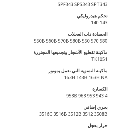
SPF343 SPS343 SPT343
تحكم هيدروليكي
143 140
الحصادة ذات العجلات
550B 560B 570B 580B 550 570 580
ماكينة تقطيع الأشجار وتجميعها المجنزرة
TK1051
ماكينة التسوية التي تعمل بموتور
163H 143H 163H NA
الكسارة
953B 963 953 943 4
بحري إضافي
3516C 3516B 3512B 3512 3508B
جرار بعجل