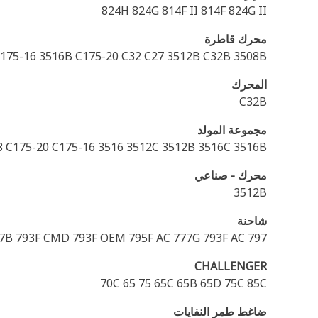
824H 824G 814F II 814F 824G II
محرك قاطرة
175-16 3516B C175-20 C32 C27 3512B C32B 3508B
المحرك
C32B
مجموعة المولد
 C175-20 C175-16 3516 3512C 3512B 3516C 3516B
محرك - صناعي
3512B
شاحنة
797 795F XQ 793F 793F XQ 797F 797B 793F CMD 793F OEM 795F AC 777G 793F AC
CHALLENGER
70C 65 75 65C 65B 65D 75C 85C
ضاغط طمر النفايات