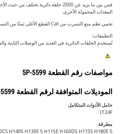
المعدات المحمولة الأخرى.
تحمي نظم منع التسرب من Cat القطع الأغلى ثمنًا من التسرب والتلوث. فاحرص على حماية استثمارك مع موانع التسرب الأصلية من Cat.
التطبيقات:
تُستخدم الحلقات الدائرية في العديد من الوصلات الثابتة والديناميكية 
مواصفات رقم القطعة
5P-5599
الموديلات المتوافقة لرقم القطعة
-5599
حامل الأدوات المتكامل
IT24F
مطرقة
20CS H140S H130E S H115E H160DS H115S H180E S