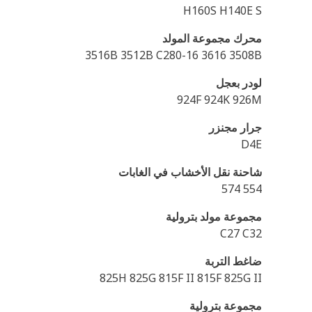
H160S H140E S
محرك مجموعة المولد
3516B 3512B C280-16 3616 3508B
لودر بعجل
924F 924K 926M
جرار مجنزر
D4E
شاحنة نقل الأخشاب في الغابات
554 574
مجموعة مولد بترولية
C27 C32
ضاغط التربة
825H 825G 815F II 815F 825G II
مجموعة بترولية