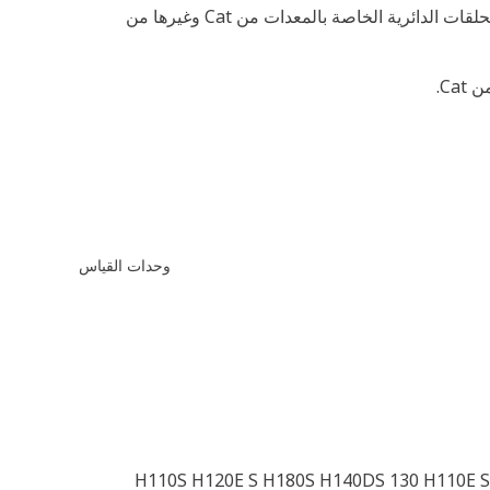
فمن بين ما يزيد عن 2500 حلقة دائرية تختلف من حيث الأحجام والمواد، تعد الحلقات الدائرية من Cat هي الحل الأمثل لاحتياجات الحلقات الدائرية الخاصة بالمعدات من Cat وغيرها من
وحدات القياس
H110S H120E S H180S H140DS 130 H110E S