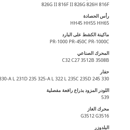
826G II 816F II 826G 826H 816F
رأس الحصادة
HH45 HH55 HH65
ماكينة الكشط على البارد
PR-1000 PR-450C PR-1000C
المحرك الصناعي
C32 C27 3512B 3508B
حفار
330 L 325-A FM L 225B 225D 320D2 FM 330-A L 325 L 320D FM 322-A L 229 225 330-A L 231D 235 325-A L 322 L 235C 235D 245
اللودر المزود بذراع رافعة مفصلية
539
محرك الغاز
G3512 G3516
البلدوزر