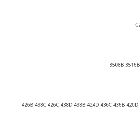
C
426B 438C 426C 438D 438B 424D 436C 436B 420D