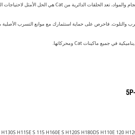
في جميع ماكينات Cat ومحركاتها.
5P
 H130S H115E S 115 H160E S H120S H180DS H110E 120 H1