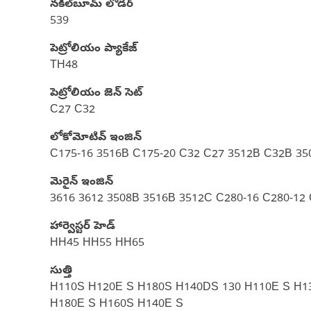
నకిల్‌బూమ్ లోడర్
539
పెట్రోలియం ప్యాకేజ్
TH48
పెట్రోలియం జెన్ సెట్
C27 C32
లోకోమోటివ్ ఇంజిన్
C175-16 3516B C175-20 C32 C27 3512B C32B 35
మెరైన్ ఇంజిన్‌
3616 3612 3508B 3516B 3512C C280-16 C280-12 
హార్వెస్టర్ హెడ్
HH45 HH55 HH65
సుత్తి
H110S H120E S H180S H140DS 130 H110E S H1
H180E S H160S H140E S