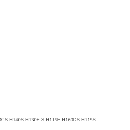
20CS H140S H130E S H115E H160DS H115S