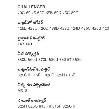
CHALLENGER
70C 65 75 65C 65B 65D 75C 85C
బ్యాక్‌హో లోడర్
426B 438C 426C 438D 438B 424D 436C 436B 42
హైడ్రాలిక్ కంట్రోల్
143 140
వీల్ హార్వెస్టర్
550B 560B 570B 580B 550 570 580
ల్యాండ్‌ఫిల్ కంపాక్టర్
826G II 816F II 826G 826H 816F
వీల్స్ గల ఎక్స్‌కవేటర్
M318
సాయిల్ కాంపాక్టర్‌
825H 825G 815F II 815F 825G II