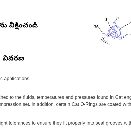
ను వీక్షించండి
న వివరణ
c applications.
hed to the fluids, temperatures and pressures found in Cat en
ompression set. In addition, certain Cat O-Rings are coated wit
ight tolerances to ensure they fit properly into seal grooves w