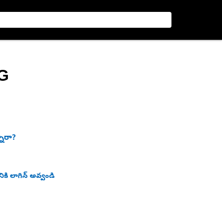
NG
నారా?
ికి లాగిన్ అవ్వండి