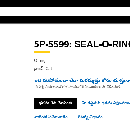
5P-5599
: SEAL-O-RI
O-ring
బ్రాండ్: Cat
ఇది సరిపోతుందా లేదా మరమ్మత్తు కోసం చూస్తున్
ఈ పార్ట్ సరిపోతుందో లేదో చూడటానికి మీ పరికరాలను జోడించండి.
ధరను చెక్ చేయండి
మీ కస్టమర్ ధరను వీక్షించడాన
వారంటీ సమాచారం
రిటర్న్ విధానం