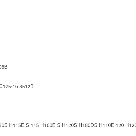
08B
C175-16 3512B
30S H115E S 115 H160E S H120S H180DS H110E 120 H1