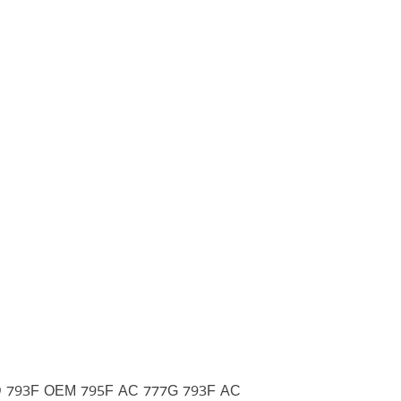
D 793F OEM 795F AC 777G 793F AC