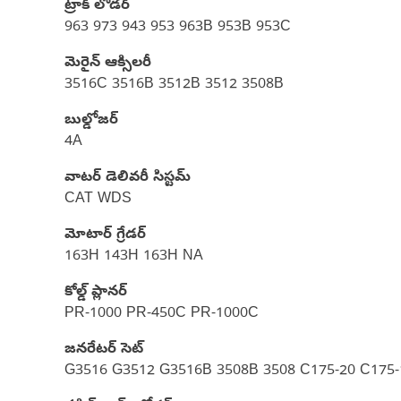
ట్రాక్ లోడర్
963 973 943 953 963B 953B 953C
మెరైన్ ఆక్సిలరీ
3516C 3516B 3512B 3512 3508B
బుల్డోజర్
4A
వాటర్ డెలివరీ సిస్టమ్
CAT WDS
మోటార్ గ్రేడర్
163H 143H 163H NA
కోల్డ్ ప్లానర్
PR-1000 PR-450C PR-1000C
జనరేటర్ సెట్
G3516 G3512 G3516B 3508B 3508 C175-20 C175-