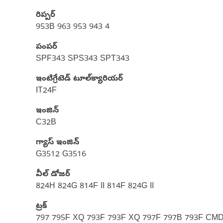
రిప్పర్
953B 963 953 943 4
పంపర్
SPF343 SPS343 SPT343
ఇంటిగ్రేటెడ్ టూల్‌క్యారియర్
IT24F
ఇంజిన్
C32B
గ్యాస్ ఇంజిన్
G3512 G3516
వీల్ డోజర్
824H 824G 814F II 814F 824G II
ట్రక్
797 795F XQ 793F 793F XQ 797F 797B 793F CM