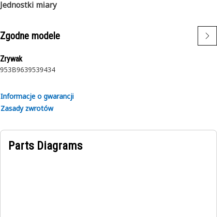
Jednostki miary
Zgodne modele
Zrywak
953B
963
953
943
4
Informacje o gwarancji
Zasady zwrotów
Parts Diagrams