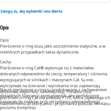
Zaloguj się, aby wyświetlić cenę klienta
Opis
Opis:
Pierścienie o-ring służą jako uszczelnienie statyczne, a w
niektórych przypadkach także dynamiczne.
Cechy:
Pierścienie o-ring Cat® wykonuje się z materiałów
dobranych odpowiednio do cieczy, temperatury i ciśnienia
występujących w silnikach i maszynach Cat. Są one
wytrzymałe na ścieranie i wyciskanie oraz zapewniają
Nasze pierścienie o-ring są produkowane z zachowaniem
doskonałą odporność na kompresję. Ponadto część
dokładnych tolerancji wymiarowych, aby perfekcyjnie
pierścieni o-ring Cat ma powłokę PTFE, która zapobiega ich
pasowały do rowków przy utrzymaniu odpowiedniego
nadmiernemu przekręcaniu i przycinaniu podczas montażu.
poziomu kompresji.