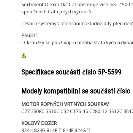
Sortiment O-kroužků Cat obsahuje více než 2 500 ty
společnosti Cat i jiných výrobců.
Těsnicí systémy Cat chrání nákladné díly před netě
Použití:
O-kroužky se používají u mnoha statických a dynam
Specifikace součásti číslo
5P-5599
Modely kompatibilní se součástí číslo
MOTOR ROPNÝCH VRTNÝCH SOUPRAV
C27 3508C 3516C C32 C175-16 C280-12 3512C 351
KOLOVÝ DOZER
824H 824G 814F II 814F 824G II