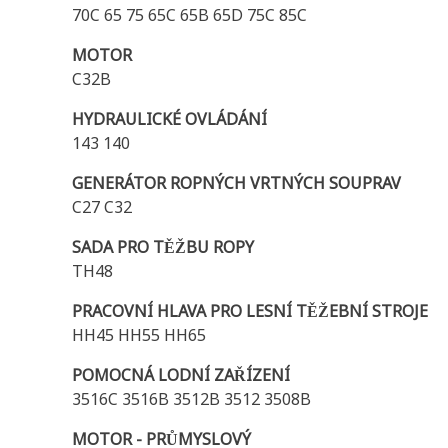
70C 65 75 65C 65B 65D 75C 85C
MOTOR
C32B
HYDRAULICKÉ OVLÁDÁNÍ
143 140
GENERÁTOR ROPNÝCH VRTNÝCH SOUPRAV
C27 C32
SADA PRO TĚŽBU ROPY
TH48
PRACOVNÍ HLAVA PRO LESNÍ TĚŽEBNÍ STROJE
HH45 HH55 HH65
POMOCNÁ LODNÍ ZAŘÍZENÍ
3516C 3516B 3512B 3512 3508B
MOTOR - PRŮMYSLOVÝ