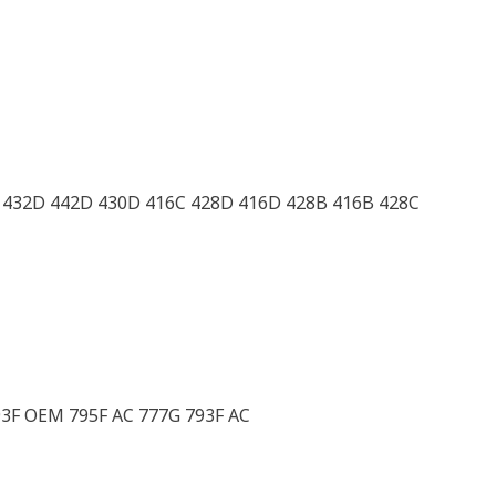
 432D 442D 430D 416C 428D 416D 428B 416B 428C
93F OEM 795F AC 777G 793F AC