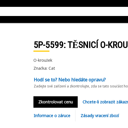
5P-5599
: TĚSNICÍ O-KRO
O-kroužek
Značka: Cat
Hodí se to? Nebo hledáte opravu?
Zadejte své zařízení a zkontrolujte, zda se tato součást h
Zkontrolovat cenu
Chcete-li zobrazit zákaz
Informace o záruce
Zásady vracení zboží