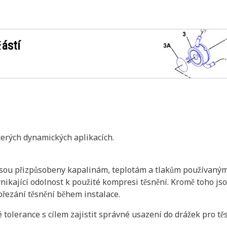
9
ástí
terých dynamických aplikacích.
jsou přizpůsobeny kapalinám, teplotám a tlakům používaným u
vynikající odolnost k použité kompresi těsnění. Kromě toho 
řezání těsnění během instalace.
 tolerance s cílem zajistit správné usazení do drážek pro t