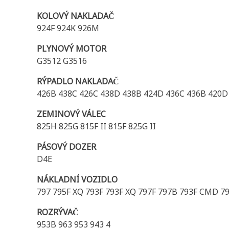
KOLOVÝ NAKLADAČ
924F 924K 926M
PLYNOVÝ MOTOR
G3512 G3516
RÝPADLO NAKLADAČ
426B 438C 426C 438D 438B 424D 436C 436B 420D
ZEMINOVÝ VÁLEC
825H 825G 815F II 815F 825G II
PÁSOVÝ DOZER
D4E
NÁKLADNÍ VOZIDLO
797 795F XQ 793F 793F XQ 797F 797B 793F CMD 7
ROZRÝVAČ
953B 963 953 943 4