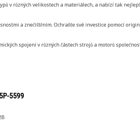
pů v různých velikostech a materiálech, a nabízí tak nejlepší
snostmi a znečištěním. Ochraňte své investice pomocí originá
ických spojení v různých částech strojů a motorů společnost
5P-5599
2B