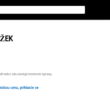
UŽEK
odí nebo zda existují možnosti opravy.
nickou cenu, přihlaste se