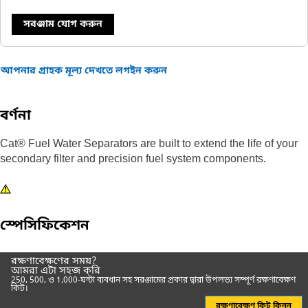
সরঞ্জাম যোগ করুন
আপনার গ্রাহক মূল্য দেখতে লগইন করুন
বর্ণনা
Cat® Fuel Water Separators are built to extend the life of your
secondary filter and precision fuel system components.
স্পেসিফিকেশন
রক্ষণাবেক্ষণের সময়?
আমরা এটা সহজ করি
250, 500, ও 1,000-ঘন্টা ব্যবধান সহ সরঞ্জামের প্রকার দ্বারা উপলভ্য সম্পূর্ণ রক্ষণাবেক্ষণ
কিট।
রক্ষণাবেক্ষণ কিট কিনুন