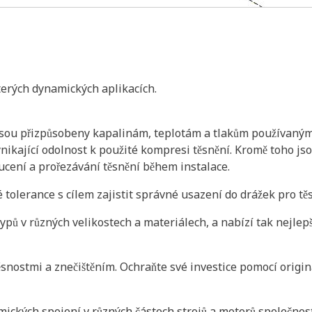
terých dynamických aplikacích.
jsou přizpůsobeny kapalinám, teplotám a tlakům používaným u
vynikající odolnost k použité kompresi těsnění. Kromě toho 
cení a prořezávání těsnění během instalace.
 tolerance s cílem zajistit správné usazení do drážek pro t
pů v různých velikostech a materiálech, a nabízí tak nejlepší
snostmi a znečištěním. Ochraňte své investice pomocí originá
ických spojení v různých částech strojů a motorů společnost