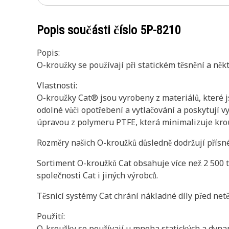
Popis součásti číslo
5P-8210
Popis:
O-kroužky se používají při statickém těsnění a něk
Vlastnosti:
O-kroužky Cat® jsou vyrobeny z materiálů, které 
odolné vůči opotřebení a vytlačování a poskytují 
úpravou z polymeru PTFE, která minimalizuje krou
Rozměry našich O-kroužků důsledně dodržují přísné
Sortiment O-kroužků Cat obsahuje více než 2 500 ty
společnosti Cat i jiných výrobců.
Těsnicí systémy Cat chrání nákladné díly před netě
Použití:
O-kroužky se používají u mnoha statických a dynam