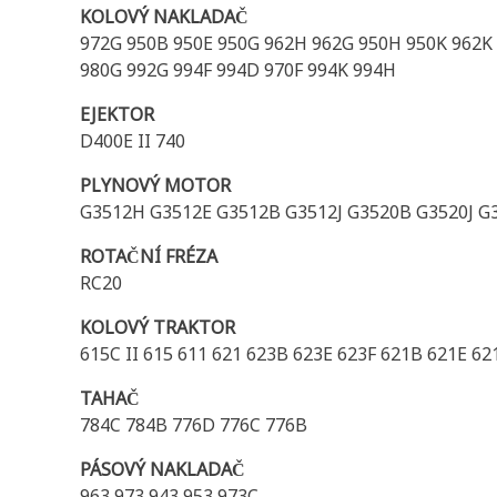
KOLOVÝ NAKLADAČ
972G 950B 950E 950G 962H 962G 950H 950K 962K 96
980G 992G 994F 994D 970F 994K 994H
EJEKTOR
D400E II 740
PLYNOVÝ MOTOR
G3512H G3512E G3512B G3512J G3520B G3520J G
ROTAČNÍ FRÉZA
RC20
KOLOVÝ TRAKTOR
615C II 615 611 621 623B 623E 623F 621B 621E 62
TAHAČ
784C 784B 776D 776C 776B
PÁSOVÝ NAKLADAČ
963 973 943 953 973C