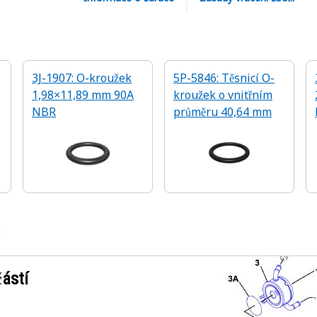
3J-1907: O-kroužek
5P-5846: Těsnicí O-
1,98×11,89 mm 90A
kroužek o vnitřním
NBR
průměru 40,64 mm
0
ástí