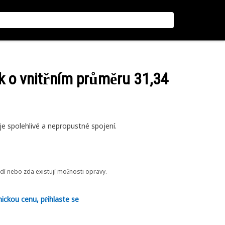
ek o vnitřním průměru 31,34
je spolehlivé a nepropustné spojení.
odí nebo zda existují možnosti opravy.
nickou cenu, přihlaste se