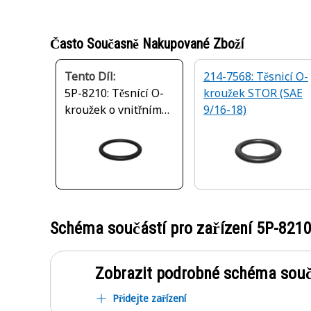
Často Současně Nakupované Zboží
Tento Díl:
214-7568: Těsnicí O-
5P-8210: Těsnící O-
kroužek STOR (SAE
kroužek o vnitřním
9/16-18)
průměru 31,34 mm
Schéma součástí pro zařízení
5P-821
Zobrazit podrobné schéma souč
Přidejte zařízení