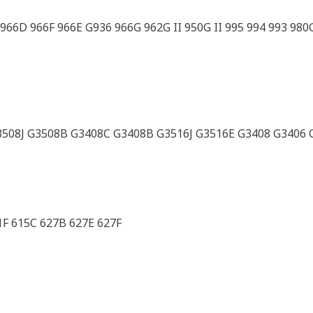
6D 966F 966E G936 966G 962G II 950G II 995 994 993 980G 
3508J G3508B G3408C G3408B G3516J G3516E G3408 G3406 
1F 615C 627B 627E 627F