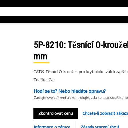
5P-8210
: Těsnící O-krouž
mm
CAT® Těsnicí O-kroužek pro kryt bloku válců zajišťu
Značka: Cat
Hodí se to? Nebo hledáte opravu?
Zadejte své zařízení a zkontrolujte, zda se tato součást h
Zkontrolovat cenu
Chcete-li zobrazit zákaz
Informace o záruce
Zásady vracení zboží