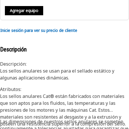
Agregar equipo
Inicie sesión para ver su precio de cliente
Descripción
Descripción:
Los sellos anulares se usan para el sellado estático y
algunas aplicaciones dinámicas.
Atributos:
Los sellos anulares Cat® están fabricados con materiales
que son aptos para los fluidos, las temperaturas y las
presiones de los motores y las máquinas Cat. Estos
materiales son resistentes al desgaste y a la extrusión y
Las dimensiones de nuestros sellos anulares se someten
poseen una resistencia superior a la compresión del sello.
continuamente a tolerancias ajustadas para garantizar que