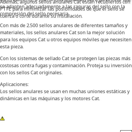
Además, algunos sellos anulares Cat están recubiertos con
se adapten adecuadamente a las ranuras del sello con la
PTFE para minimizar las posibilidades de que el sello se
compresión del sello necesaria.
tuerza o corte durante su instalación.
Con más de 2.500 sellos anulares de diferentes tamaños y
materiales, los sellos anulares Cat son la mejor solución
para los equipos Cat u otros equipos móviles que necesiten
esta pieza.
Con los sistemas de sellado Cat se protegen las piezas más
costosas contra fugas y contaminación. Proteja su inversión
con los sellos Cat originales.
Aplicaciones:
Los sellos anulares se usan en muchas uniones estáticas y
dinámicas en las máquinas y los motores Cat.