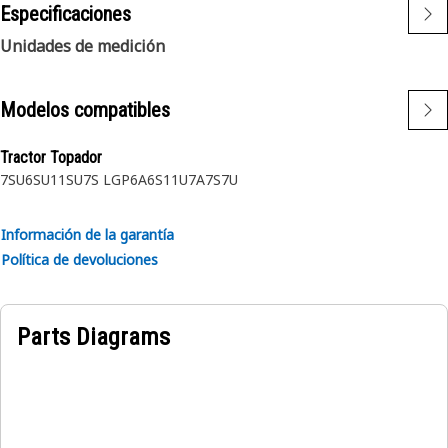
Especificaciones
Unidades de medición
Modelos compatibles
Tractor Topador
7SU
6SU
11SU
7S LGP
6A
6S
11U
7A
7S
7U
Información de la garantía
Política de devoluciones
Parts Diagrams