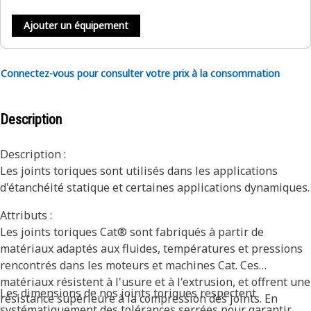
Ajouter un équipement
Connectez-vous pour consulter votre prix à la consommation
Description
Description :
Les joints toriques sont utilisés dans les applications
d'étanchéité statique et certaines applications dynamiques.
Attributs :
Les joints toriques Cat® sont fabriqués à partir de
matériaux adaptés aux fluides, températures et pressions
rencontrés dans les moteurs et machines Cat. Ces
matériaux résistent à l'usure et à l'extrusion, et offrent une
Les dimensions de nos joints toriques respectent
résistance supérieure à la compression des joints. En
systématiquement des tolérances serrées pour garantir