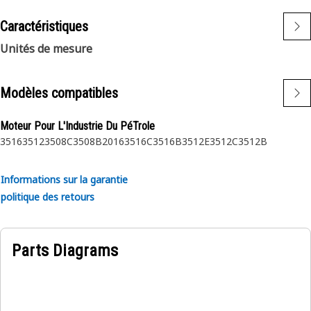
Caractéristiques
Unités de mesure
Modèles compatibles
Moteur Pour L'Industrie Du PéTrole
3516
3512
3508C
3508B
2016
3516C
3516B
3512E
3512C
3512B
Informations sur la garantie
politique des retours
Parts Diagrams