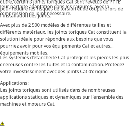
outre, certains joints toriques Cat sont revêtus de PTFE
leur parfaite adaptation dans les rainures, avec la
pour réduire les risques de torsion et de coupure lors de
compression de joint nécessaire.
l'installation des joints.
Avec plus de 2 500 modèles de différentes tailles et
différents matériaux, les joints toriques Cat constituent la
solution idéale pour répondre aux besoins que vous
pourriez avoir pour vos équipements Cat et autres
équipements mobiles.
Les systèmes d'étanchéité Cat protègent les pièces les plus
onéreuses contre les fuites et la contamination. Protégez
votre investissement avec des joints Cat d'origine.
Applications :
Les joints toriques sont utilisés dans de nombreuses
applications statiques et dynamiques sur l'ensemble des
machines et moteurs Cat.