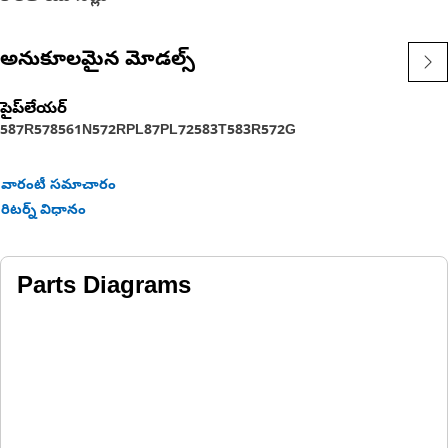
అనుకూలమైన మోడల్స్
పైప్‌లేయర్
587R
578
561N
572R
PL87
PL72
583T
583R
572G
వారంటీ సమాచారం
రిటర్న్ విధానం
Parts Diagrams