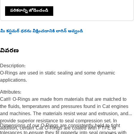
పరికరాన్ని జోడించండి
మీ కస్టమర్ ధరను వీక్షించడానికి లాగిన్ అవ్వండి
వివరణ
Description:
O-Rings are used in static sealing and some dynamic
applications.
Attributes:
Cat® O-Rings are made from materials that are matched to
the fluids, temperatures and pressures found in Cat engines
and machines. The materials resist wear and extrusion, and
provide superior resistance to seal compression set. In
Dimensions of our O-Rings are consistently held to tight
addition, certain Cat O-Rings are coated with PTFE to
tolerances to ensure they fit properly into seal grooves with