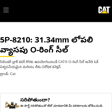
5P-8210
: 31.34mm లోపలి
వ్యాసపు O-రింగ్ సీల్
సిలిండర్ బ్లాక్ కవర్ కొరకు ఉపయోగించబడే CAT® O-రింగ్ సీల్ అనేది ఓక్
విశ్వసనీయమైన మరియు లీకు-నిరోధక కనెక్షన్
బ్రాండ్: Cat
సరిపోతుందా?
ఈ పార్ట్ సరిపోతుందో లేదో చూడటానికి మీ పరికరాలను జోడించండి.