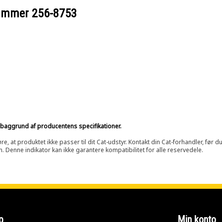
nummer
256-8753
på baggrund af producentens specifikationer.
at produktet ikke passer til dit Cat-udstyr. Kontakt din Cat-forhandler, før du k
n. Denne indikator kan ikke garantere kompatibilitet for alle reservedele.
p
Min konto