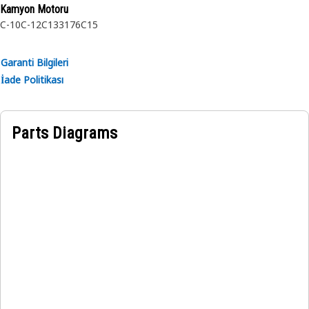
Kamyon Motoru
C-10
C-12
C13
3176
C15
Garanti Bilgileri
İade Politikası
Parts Diagrams