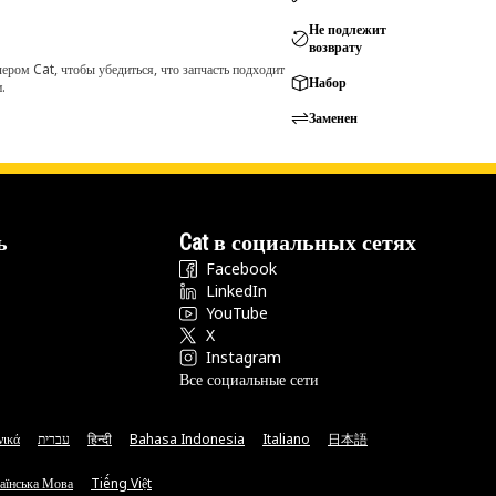
Не подлежит
возврату
ром Cat, чтобы убедиться, что запчасть подходит
Набор
.
Заменен
ь
Cat в социальных сетях
Facebook
LinkedIn
YouTube
X
Instagram
Все социальные сети
νικά
עברית
हिन्दी
Bahasa Indonesia
Italiano
日本語
аїнська Мова
Tiếng Việt