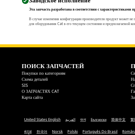
Заводское исполнение
Эта запчасть разработана в соответствии с характеристиками п
В случае изменения конфигурации производителя продукт может не п
для оборудования Cat в его текущем состоянии и предполагаемой ко
ПОИСК ЗАПЧАСТЕЙ
П
Покупки по категориям
Св
Схема деталей
На
SIS
С
О ЗАПЧАСТЯХ CAT
Га
Карта сайта
За
United States English
العربية
বাংলা
Български
简体中文
繁
ಕನ್ನಡ
한국어
Norsk
Polski
Português Do Brasil
Român