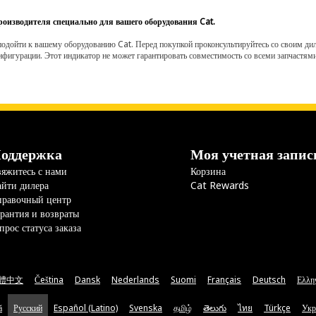
роизводителя специально для вашего оборудования Cat.
одойти к вашему оборудованию Cat. Перед покупкой проконсультируйтесь со своим диле
нфигурации. Этот индикатор не может гарантировать совместимость со всеми запчастями
оддержка
Моя учетная запис
яжитесь с нами
Корзина
йти дилера
Cat Rewards
правочный центр
рантия и возвраты
прос статуса заказа
體中文
Čeština
Dansk
Nederlands
Suomi
Français
Deutsch
Ελλη
ă
Русский
Español (Latino)
Svenska
தமிழ்
తెలుగు
ไทย
Türkçe
Укр