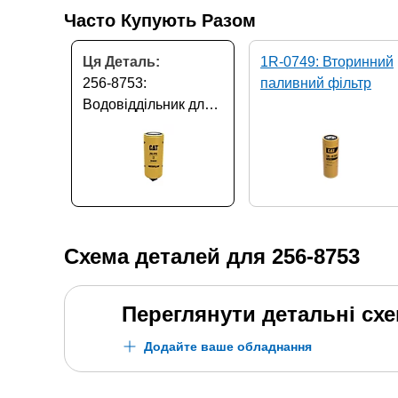
Часто Купують Разом
Ця Деталь:
1R-0749: Вторинний
256-8753:
паливний фільтр
Водовіддільник для
пального
Схема деталей для
256-8753
Переглянути детальні сх
Додайте ваше обладнання