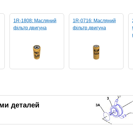
1R-1808: Масляний
1R-0716: Масляний
фільтр двигуна
фільтр двигуна
еми деталей