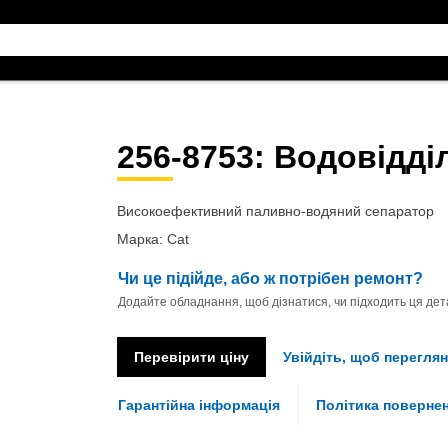
256-8753
: Водовідді
Високоефективний паливно-водяний сепаратор
Марка: Cat
Чи це підійде, або ж потрібен ремонт?
Додайте обладнання, щоб дізнатися, чи підходить ця дета
Перевірити ціну
Увійдіть, щоб переглян
Гарантійна інформація
Політика поверне