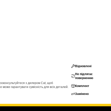
Відновлені
Не підлягає
поверненню
проконсультуйтеся з дилером Cat, щоб
Комплект
е може гарантувати сумісність для всіх деталей.
Замінено