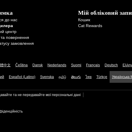
имка
Мій обліковий запи
ся до нас
Кошик
дилера
Cat Rewards
ий центр
 та повернення
атусу замовлення
體中文
Čeština
Dansk
Nederlands
Suomi
Français
Deutsch
Ελλην
кий
Español (Latino)
Svenska
தமிழ்
తెలుగు
ไทย
Türkçe
Українська
авайте та не передавайте мої персональні дані
фіденційність