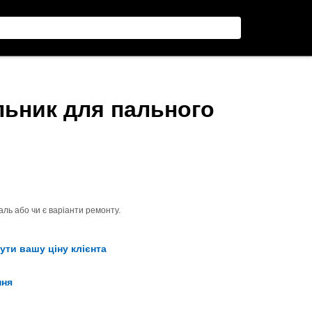
льник для пального
ль або чи є варіанти ремонту.
ути вашу ціну клієнта
ння