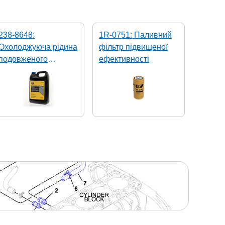
238-8648:
1R-0751: Паливний
Охолоджуюча рідина
фільтр підвищеної
подовженого
ефективності
терміну експлуатації
50/50 премікс (1
галон)