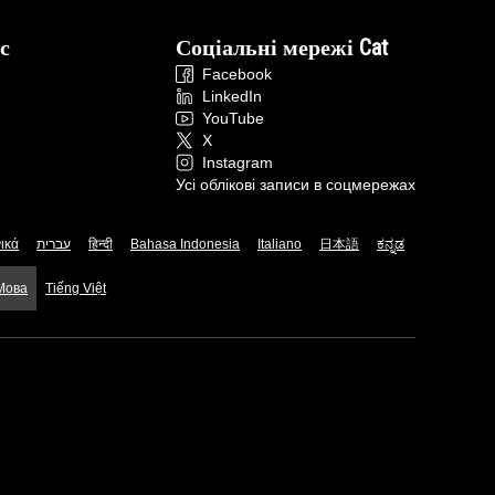
с
Соціальні мережі Cat
Facebook
LinkedIn
YouTube
X
Instagram
Усі облікові записи в соцмережах
ικά
עברית
हिन्दी
Bahasa Indonesia
Italiano
日本語
ಕನ್ನಡ
 Мова
Tiếng Việt