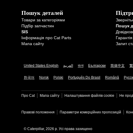
Пошук деталей
Підтр
Товари за категоріями
Зверніть
Підбір запчастин
Пошук 
SIS
Довідков
Інформація про Cat Parts
Гарантія
Мапа сайту
Запит ст
United States English
العربية
বাংলা
Български
简体中文
繁
한국어
Norsk
Polski
Português Do Brasil
Română
Русс
Про Cat
Мапа сайту
Налаштування файлів​ cookie
Не прод
Правові положення
Параметри комерційних пропозицій
Кон
© Caterpillar, 2026 р. Усі права захищено