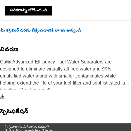
పరికరాన్ని జోడించండి
మీ కస్టమర్ ధరను వీక్షించడానికి లాగిన్ అవ్వండి
వివరణ
Cat® Advanced Efficiency Fuel Water Separators are
designed to eliminate virtually all free water and 90%
emulsified water along with smaller contaminates while
helping extend the life of your fuel filter and sophisticated fuel
injectors. See test results.
Injector erosion causes loss of power and increased fuel burn,
స్పెసిఫికేషన్
which is why it's critical to protect your injectors by choosing
longer-lasting Cat® Fuel Water Separators. Manufactured in
our own facilities, we control the quality of the parts you need
నిర్వహణకు సమయం ఉందా?