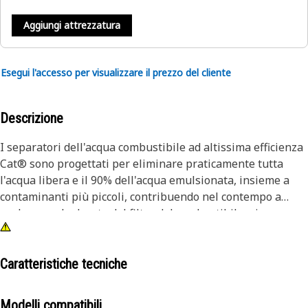
Aggiungi attrezzatura
Esegui l'accesso per visualizzare il prezzo del cliente
Descrizione
I separatori dell'acqua combustibile ad altissima efficienza
Cat® sono progettati per eliminare praticamente tutta
l'acqua libera e il 90% dell'acqua emulsionata, insieme a
contaminanti più piccoli, contribuendo nel contempo a
prolungare la durata del filtro del combustibile e i
sofisticati iniettori di carburante. Consulta i risultati dei
test.
Caratteristiche tecniche
L'erosione degli iniettori provoca una perdita di potenza e
un aumento del consumo di combustibile, motivo per cui è
Modelli compatibili