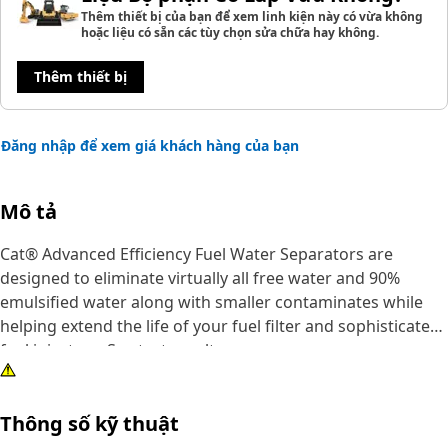
Thêm thiết bị của bạn để xem linh kiện này có vừa không
hoặc liệu có sẵn các tùy chọn sửa chữa hay không.
Thêm thiết bị
Đăng nhập để xem giá khách hàng của bạn
Mô tả
Cat® Advanced Efficiency Fuel Water Separators are
designed to eliminate virtually all free water and 90%
emulsified water along with smaller contaminates while
helping extend the life of your fuel filter and sophisticated
fuel injectors. See test results.
Injector erosion causes loss of power and increased fuel
Thông số kỹ thuật
burn, which is why it's critical to protect your injectors by
choosing longer-lasting Cat® Fuel Water Separators.