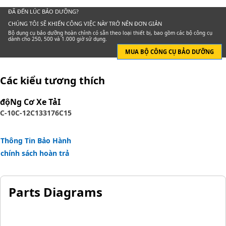
Manufactured in our own facilities, we control the quality
ĐÃ ĐẾN LÚC BẢO DƯỠNG?
of the parts you need to keep your equipment performing
CHÚNG TÔI SẼ KHIẾN CÔNG VIỆC NÀY TRỞ NÊN ĐƠN GIẢN
Bộ dụng cụ bảo dưỡng hoàn chỉnh có sẵn theo loại thiết bị, bao gồm các bộ công cụ
at optimum levels.
dành cho 250, 500 và 1.000 giờ sử dụng.
MUA BỘ CÔNG CỤ BẢO DƯỠNG
This results in more uptime and lower repair costs for your
business.
Các kiểu tương thích
Attributes:
độNg Cơ Xe TảI
Unique filter media provides unsurpassed protection.
C-10
C-12
C13
3176
C15
Acrylic beads prevent bunching
Spiral roving provides greater pleat stability and maximum
Thông Tin Bảo Hành
dirt holding capability
chính sách hoàn trả
Nylon center tube prevents metal contamination
Molded end caps prevent leaks
Parts Diagrams