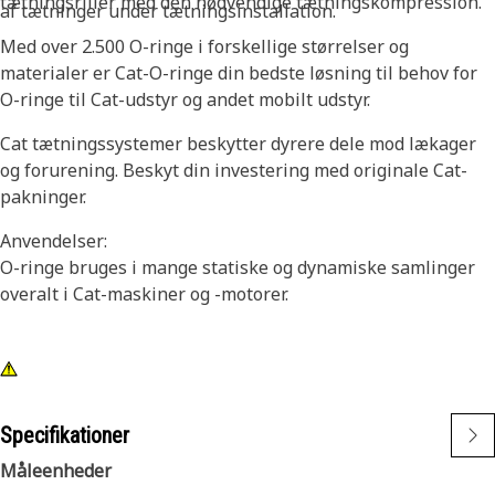
tætningsriller med den nødvendige tætningskompression.
af tætninger under tætningsinstallation.
Med over 2.500 O-ringe i forskellige størrelser og
materialer er Cat-O-ringe din bedste løsning til behov for
O-ringe til Cat-udstyr og andet mobilt udstyr.
Cat tætningssystemer beskytter dyrere dele mod lækager
og forurening. Beskyt din investering med originale Cat-
pakninger.
Anvendelser:
O-ringe bruges i mange statiske og dynamiske samlinger
overalt i Cat-maskiner og -motorer.
Specifikationer
Måleenheder