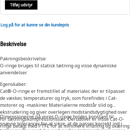
Tilføj udstyr
Log på for at kunne se din kundepris
Beskrivelse
Pakningsbeskrivelse:
O-ringe bruges til statisk tætning og visse dynamiske
anvendelser.
Egenskaber:
Cat®-O-ringe er fremstillet af materialer, der er tilpasset
de væsker, temperaturer og tryk, som forefindes i Cat-
motorer og -maskiner. Materialerne modstår slid og
ekstrudering og giver overlegen modstandsdygtighed over
Dimensionerne på vores O-ringe holdes konstant til
for tætningskompressionssæt. Derudover er visse Cat-O-
snævre tolerancer for at sikre, at de passer korrekt ind i
ringe belagt med PTFE for at minimere vridning og skæring