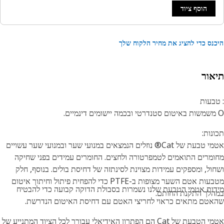
הוסף ציוד
נס כדי להציג את מחיר הלקוח שלך
אור
בעות
נות:
אטמי טבעת של Cat® נוזלים הנמצאים במנועי שער ובמנועי שער עשויים
מרים התואמים לטמפרטורה ולחצים. החומרים עמידים בפני שחיקה
ול, ומספקים עמידות מצוינת לסינתזה של דחיסת בולים. בנוסף, חלק
מטבעות אטם השער מצופות ב-PTFE כדי להפחית פיתול וחיתוך איטום
ות אטמי הטבעת שלנו נשמרות בסבולת הדוקה קבועה כדי להבטיח
לך התקנת החותם.
טם מתאים כראוי לחריצי האטם עם דחיסת האיטום הנדרשת.
אטמי הטבעת של Cat הם הפתרון האידיאלי עבורך לכל הציוד המתנייע של