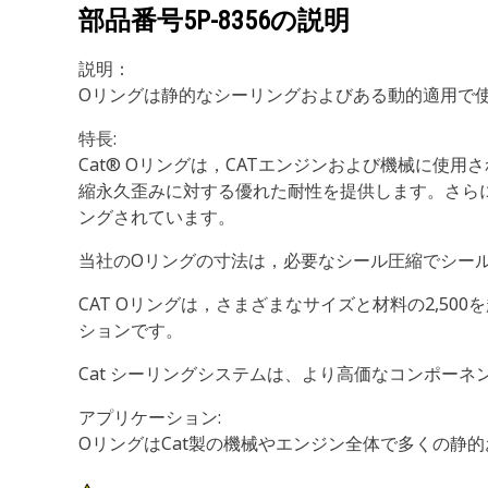
部品番号
5P-8356
の説明
説明：
Oリングは静的なシーリングおよびある動的適用で
特長:
Cat® Oリングは，CATエンジンおよび機械に
縮永久歪みに対する優れた耐性を提供します。さらに、一部
ングされています。
当社のOリングの寸法は，必要なシール圧縮でシー
CAT Oリングは，さまざまなサイズと材料の2,5
ションです。
Cat シーリングシステムは、より高価なコンポーネ
アプリケーション:
OリングはCat製の機械やエンジン全体で多くの静