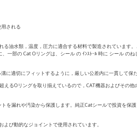
使用される
使用される油水類，温度，圧力に適合する材料で製造されています
の Cat Oリングは、シール の ｲﾝｽﾄｰﾙ 時に シール 
ル溝に適切にフィットするように，厳しい公差内に一貫して保
00を超えるOリングを取り揃えているので，CAT機器およびそ
ントを漏れや汚染から保護します。純正Catシールで投資を保
的および動的なジョイントで使用されています。