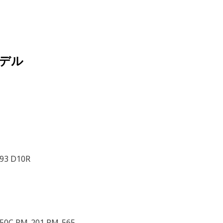
デル
793 D10R
450C PM-201 PM-565