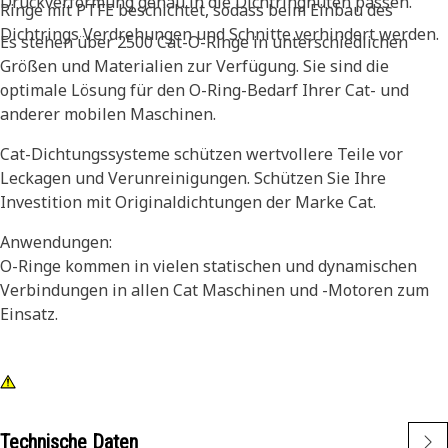
Druckverformung genau in die Dichtringnuten passen.
Ringe mit PTFE beschichtet, sodass beim Einbau des
Dichtrings Verdrehungen und Schnitte verhindert werden.
Es stehen über 2500 Cat-O-Ringe in unterschiedlichen
Größen und Materialien zur Verfügung. Sie sind die
optimale Lösung für den O-Ring-Bedarf Ihrer Cat- und
anderer mobilen Maschinen.
Cat-Dichtungssysteme schützen wertvollere Teile vor
Leckagen und Verunreinigungen. Schützen Sie Ihre
Investition mit Originaldichtungen der Marke Cat.
Anwendungen:
O-Ringe kommen in vielen statischen und dynamischen
Verbindungen in allen Cat Maschinen und -Motoren zum
Einsatz.
Technische Daten