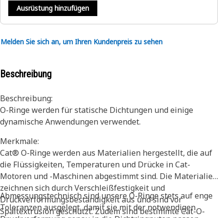
Ausrüstung hinzufügen
Melden Sie sich an, um Ihren Kundenpreis zu sehen
Beschreibung
Beschreibung:
O-Ringe werden für statische Dichtungen und einige
dynamische Anwendungen verwendet.
Merkmale:
Cat® O-Ringe werden aus Materialien hergestellt, die auf
die Flüssigkeiten, Temperaturen und Drücke in Cat-
Motoren und -Maschinen abgestimmt sind. Die Materialien
zeichnen sich durch Verschleißfestigkeit und
Abmessungstechnisch sind unsere O-Ringe stets auf enge
Druckverformungsbeständigkeit aus und sind vor
Toleranzen ausgelegt, damit sie mit der notwendigen
Spaltextrusion geschützt. Zudem sind bestimmte Cat-O-