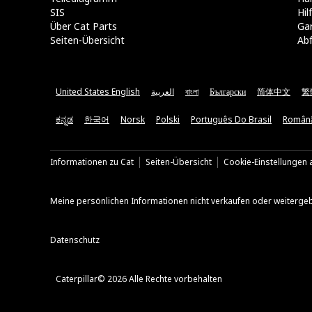
SIS
Hi
Über Cat Parts
Ga
Seiten-Übersicht
Abf
United States English
العربية
বাংলা
Български
简体中文
繁
ಕನ್ನಡ
한국어
Norsk
Polski
Português Do Brasil
Român
Informationen zu Cat
Seiten-Übersicht
Cookie-Einstellungen a
Meine persönlichen Informationen nicht verkaufen oder weiterge
Datenschutz
Caterpillar© 2026 Alle Rechte vorbehalten