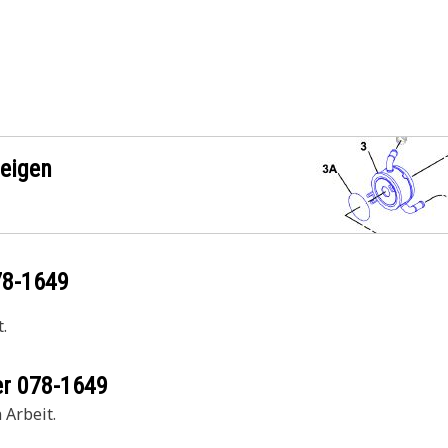
zeigen
78-1649
.
er
078-1649
 Arbeit.