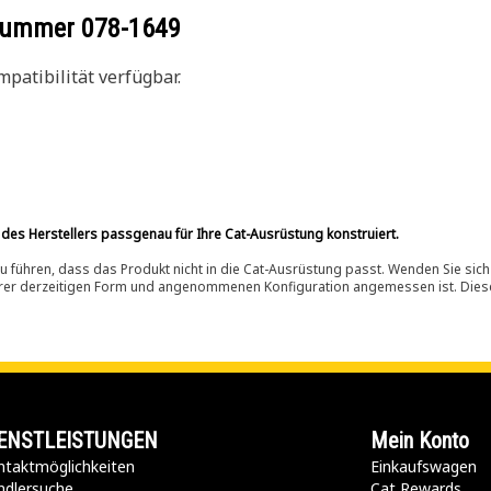
ilnummer
078-1649
patibilität verfügbar.
 des Herstellers passgenau für Ihre Cat-Ausrüstung konstruiert.
 führen, dass das Produkt nicht in die Cat-Ausrüstung passt. Wenden Sie sich
ihrer derzeitigen Form und angenommenen Konfiguration angemessen ist. Dieser 
ENSTLEISTUNGEN
Mein Konto
taktmöglichkeiten​
Einkaufswagen
ndlersuche
Cat Rewards