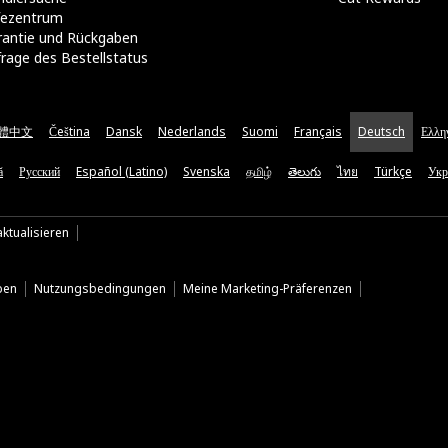
lfezentrum
rantie und Rückgaben
rage des Bestellstatus
體中文
Čeština
Dansk
Nederlands
Suomi
Français
Deutsch
Ελλη
ă
Русский
Español (Latino)
Svenska
தமிழ்
తెలుగు
ไทย
Türkçe
Укр
ktualisieren
ben
Nutzungsbedingungen
Meine Marketing-Präferenzen