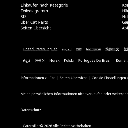
Einkaufen nach Kategorie
Kon
Teilediagramm
Hä
SIS
Hi
Über Cat Parts
Ga
Seiten-Übersicht
Abf
United States English
العربية
বাংলা
Български
简体中文
繁
ಕನ್ನಡ
한국어
Norsk
Polski
Português Do Brasil
Român
Informationen zu Cat
Seiten-Übersicht
Cookie-Einstellungen a
Meine persönlichen Informationen nicht verkaufen oder weiterge
Datenschutz
Caterpillar© 2026 Alle Rechte vorbehalten