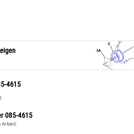
zeigen
85-4615
.
er
085-4615
 Arbeit.