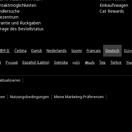
taktmöglichkeiten​
Einkaufswagen
ndlersuche
Cat Rewards
lfezentrum
rantie und Rückgaben
rage des Bestellstatus
體中文
Čeština
Dansk
Nederlands
Suomi
Français
Deutsch
Ελλη
ă
Русский
Español (Latino)
Svenska
தமிழ்
తెలుగు
ไทย
Türkçe
Укр
ktualisieren
ben
Nutzungsbedingungen
Meine Marketing-Präferenzen