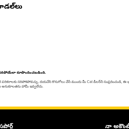
ోడల్‌లు
 సరిపోయేలా రూపొందించబడింది.
at పరికరాలకు సరిపోకపోవచ్చు. దయచేసి కొనుగోలు చేసే ముందు మీ Cat డీలర్‌ని సంప్రదించండి, ఈ భ
్‌లకు అనుకూలతను హామీ ఇవ్వలేదు.
సపోర్ట్
నా అకౌంట