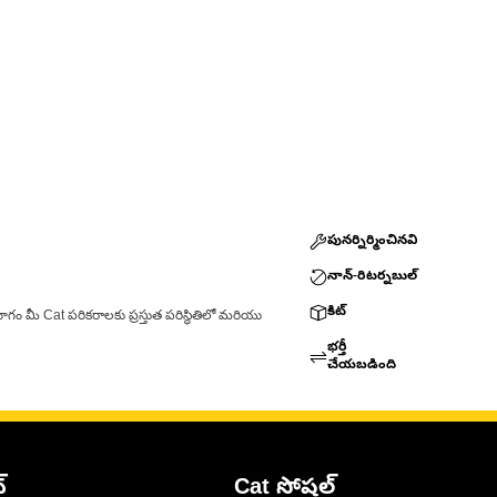
పునర్నిర్మించినవి
నాన్-రిటర్నబుల్
కిట్
ాగం మీ Cat పరికరాలకు ప్రస్తుత పరిస్థితిలో మరియు
భర్తీ
చేయబడింది
్
Cat సోషల్