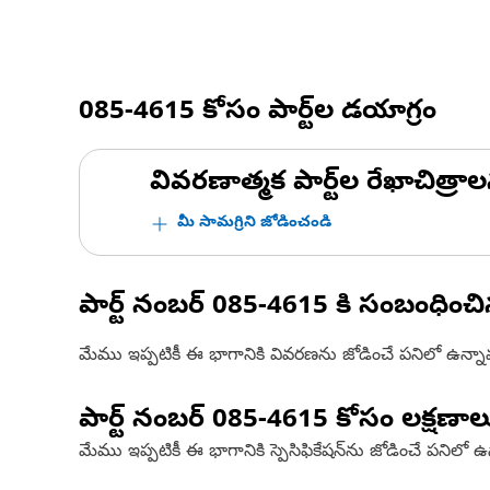
085-4615
కోసం పార్ట్‌ల డయాగ్రం
వివరణాత్మక పార్ట్‌ల రేఖాచిత్రాల
మీ సామగ్రిని జోడించండి
పార్ట్ నంబర్
085-4615
కి సంబంధించ
మేము ఇప్పటికీ ఈ భాగానికి వివరణను జోడించే పనిలో ఉన్న
పార్ట్ నంబర్
085-4615
కోసం లక్షణాల
మేము ఇప్పటికీ ఈ భాగానికి స్పెసిఫికేషన్‌ను జోడించే పనిలో 