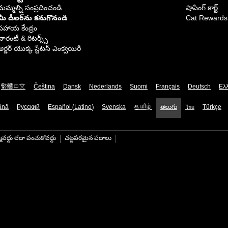
మమ్మల్ని సంప్రదించండి
షాపింగ్ కార్ట్
మీ డీలర్‌ను కనుగొనండి
Cat Rewards
సహాయ కేంద్రం
వారంటీ & రిటర్న్స్
ఆర్డర్ యొక్క స్టేటస్ ఎంక్వయిరీ
繁體中文
Čeština
Dansk
Nederlands
Suomi
Français
Deutsch
Ελ
ână
Русский
Español (Latino)
Svenska
தமிழ்
తెలుగు
ไทย
Türkçe
మవద్దు లేదా పంచుకోవద్దు
చట్టపరమైన పదాలు