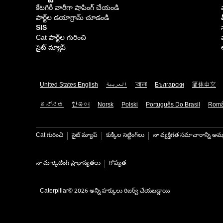
కేటగిరీ వారీగా షాపింగ్ చేయండి
పార్ట్‌ల డయాగ్రామ్ చూడండి
SIS
Cat పార్ట్‌ల గురించి
సైట్ మ్యాప్
United States English
العربية
বাংলা
Български
简体中文
ಕನ್ನಡ
한국어
Norsk
Polski
Português Do Brasil
Rom
Cat గురించి
సైట్ మ్యాప్
కుక్కీల సెట్టింగ్‌లు
నా వ్యక్తిగత సమాచారాన్ని అమ్
నా మార్కెటింగ్ ప్రాధాన్యతలు
గోప్యత
Caterpillar© 2026 అన్ని హక్కులు రిజర్వ్ చేయబడ్డాయి