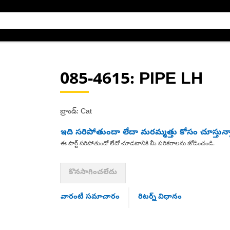
085-4615
: PIPE LH
బ్రాండ్: Cat
ఇది సరిపోతుందా లేదా మరమ్మత్తు కోసం చూస్తున్
ఈ పార్ట్ సరిపోతుందో లేదో చూడటానికి మీ పరికరాలను జోడించండి.
కొనసాగించలేదు
వారంటీ సమాచారం
రిటర్న్ విధానం