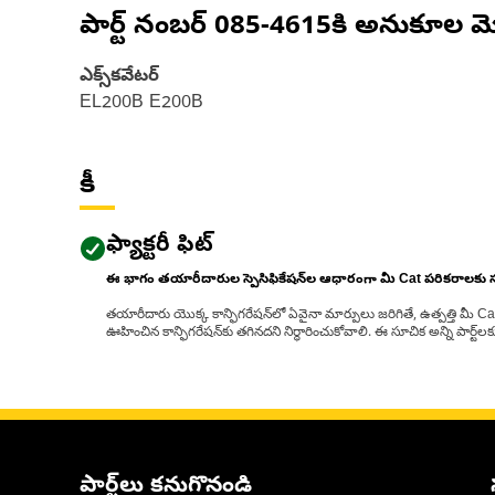
పార్ట్ నంబర్
085-4615
కి అనుకూల మ
ఎక్స్‌కవేటర్
EL200B E200B
కీ
ఫ్యాక్టరీ ఫిట్
ఈ భాగం తయారీదారుల స్పెసిఫికేషన్‌ల ఆధారంగా మీ Cat పరికరాలకు
తయారీదారు యొక్క కాన్ఫిగరేషన్‌లో ఏవైనా మార్పులు జరిగితే, ఉత్పత్తి మీ C
ఊహించిన కాన్ఫిగరేషన్‌కు తగినదని నిర్ధారించుకోవాలి. ఈ సూచిక అన్ని పార్ట
పార్ట్‌లు కనుగొనండి