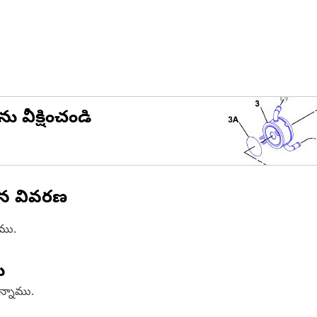
ను వీక్షించండి
ిన వివరణ
ాము.
ు
ఉన్నాము.