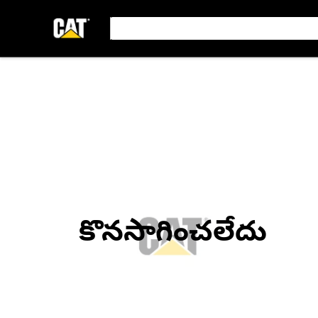
కొనసాగించలేదు