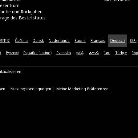
lfezentrum
rantie und Rückgaben
rage des Bestellstatus
體中文
Čeština
Dansk
Nederlands
Suomi
Français
Deutsch
Ελλη
ă
Русский
Español (Latino)
Svenska
தமிழ்
తెలుగు
ไทย
Türkçe
Укр
ktualisieren
ben
Nutzungsbedingungen
Meine Marketing-Präferenzen