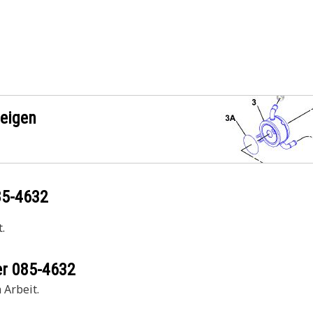
zeigen
85-4632
.
er
085-4632
 Arbeit.