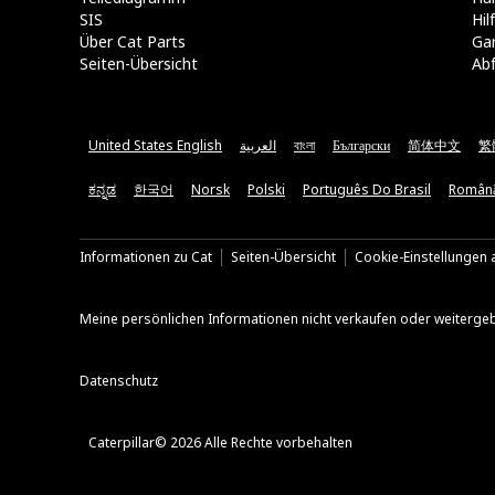
SIS
Hi
Über Cat Parts
Ga
Seiten-Übersicht
Abf
United States English
العربية
বাংলা
Български
简体中文
繁
ಕನ್ನಡ
한국어
Norsk
Polski
Português Do Brasil
Român
Informationen zu Cat
Seiten-Übersicht
Cookie-Einstellungen a
Meine persönlichen Informationen nicht verkaufen oder weiterge
Datenschutz
Caterpillar© 2026 Alle Rechte vorbehalten