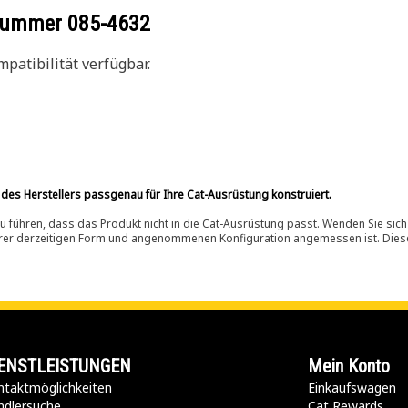
ilnummer
085-4632
patibilität verfügbar.
 des Herstellers passgenau für Ihre Cat-Ausrüstung konstruiert.
 führen, dass das Produkt nicht in die Cat-Ausrüstung passt. Wenden Sie sich
ihrer derzeitigen Form und angenommenen Konfiguration angemessen ist. Dieser 
ENSTLEISTUNGEN
Mein Konto
taktmöglichkeiten​
Einkaufswagen
ndlersuche
Cat Rewards