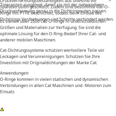
Druckverformungsbeständigkeit aus und sind vor
Toleranzen ausgelegt, damit sie mit der notwendigen
Spaltextrusion geschützt. Zudem sind bestimmte Cat-O-
Druckverformung genau in die Dichtringnuten passen.
Ringe mit PTFE beschichtet, sodass beim Einbau des
Dichtrings Verdrehungen und Schnitte verhindert werden.
Es stehen über 2500 Cat-O-Ringe in unterschiedlichen
Größen und Materialien zur Verfügung. Sie sind die
optimale Lösung für den O-Ring-Bedarf Ihrer Cat- und
anderer mobilen Maschinen.
Cat-Dichtungssysteme schützen wertvollere Teile vor
Leckagen und Verunreinigungen. Schützen Sie Ihre
Investition mit Originaldichtungen der Marke Cat.
Anwendungen:
O-Ringe kommen in vielen statischen und dynamischen
Verbindungen in allen Cat Maschinen und -Motoren zum
Einsatz.