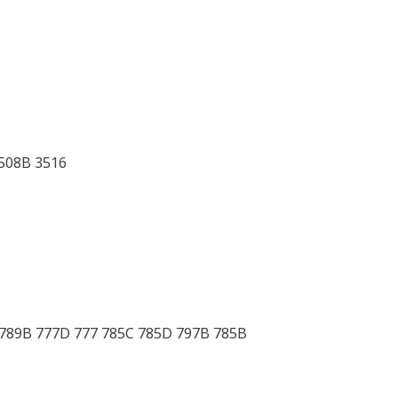
508B 3516
 789B 777D 777 785C 785D 797B 785B