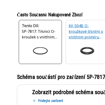
Často Současně Nakupované Zboží
Tento Díl:
6V-5048: O-
5P-7817: Těsnicí O-
kroužkové těsnění o
kroužek s vnitřním
vnitřním průměru
průměrem 59,36 mm
8,92 mm
Schéma součástí pro zařízení
5P-781
Zobrazit podrobné schéma souč
Přidejte zařízení