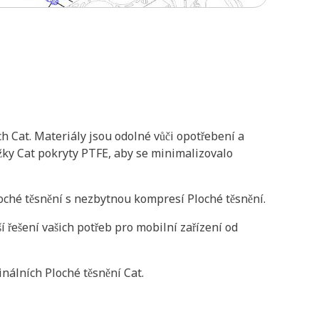
h Cat. Materiály jsou odolné vůči opotřebení a
užky Cat pokryty PTFE, aby se minimalizovalo
loché těsnění s nezbytnou kompresí Ploché těsnění.
 řešení vašich potřeb pro mobilní zařízení od
inálních Ploché těsnění Cat.