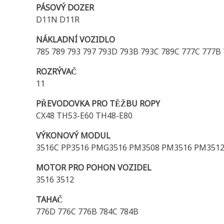
PÁSOVÝ DOZER
D11N D11R
NÁKLADNÍ VOZIDLO
785 789 793 797 793D 793B 793C 789C 777C 777B
ROZRÝVAČ
11
PŘEVODOVKA PRO TĚŽBU ROPY
CX48 TH53-E60 TH48-E80
VÝKONOVÝ MODUL
3516C PP3516 PMG3516 PM3508 PM3516 PM351
MOTOR PRO POHON VOZIDEL
3516 3512
TAHAČ
776D 776C 776B 784C 784B