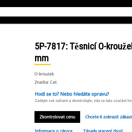
5P-7817
: Těsnicí O-krouž
mm
O-kroužek
Značka: Cat
Hodí se to? Nebo hledáte opravu?
Zadejte své zařízení a zkontrolujte, zda se tato součást h
Zkontrolovat cenu
Chcete-li zobrazit zákaz
Informace o záruce
Zásady vracení zboží