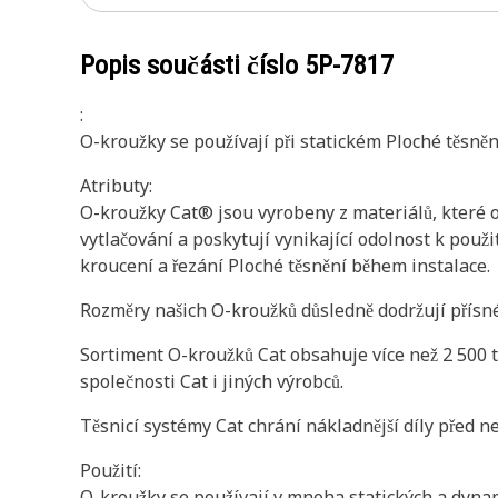
Popis součásti číslo
5P-7817
:
O-kroužky se používají při statickém Ploché těsně
Atributy:
O-kroužky Cat® jsou vyrobeny z materiálů, které o
vytlačování a poskytují vynikající odolnost k pou
kroucení a řezání Ploché těsnění během instalace.
Rozměry našich O-kroužků důsledně dodržují přísné
Sortiment O-kroužků Cat obsahuje více než 2 500 ty
společnosti Cat i jiných výrobců.
Těsnicí systémy Cat chrání nákladnější díly před n
Použití:
O-kroužky se používají v mnoha statických a dynam