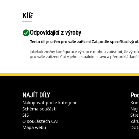
Klíč
Odpovídající z výroby
Tento díl je určen pro vaše zařízení Cat podle specifikací výro
Jakékoli změny konfigurace výrobce mohou způsobit, že výrob
pro vaše zařízení Cat v jeho aktuálním stavu a předpokládané k
NAJÍT DÍLY
Pod
Nakupovat podle kategorie
Kont
Schéma součástí
Nají
SIS
Stře
O součástech CAT
Záru
Mapa webu
Dot