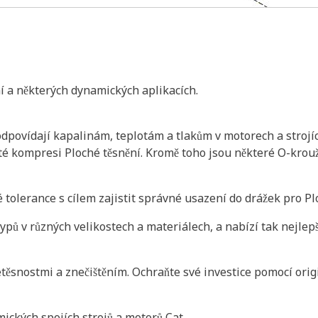
ní a některých dynamických aplikacích.
dpovídají kapalinám, teplotám a tlakům v motorech a strojíc
žité kompresi Ploché těsnění. Kromě toho jsou některé O-kro
 tolerance s cílem zajistit správné usazení do drážek pro P
pů v různých velikostech a materiálech, a nabízí tak nejlepší
etěsnostmi a znečištěním. Ochraňte své investice pomocí orig
ických spojích strojů a motorů Cat.