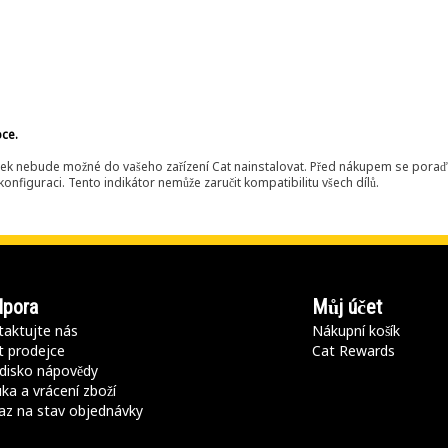
bce.
ek nebude možné do vašeho zařízení Cat nainstalovat. Před nákupem se poraďt
onfiguraci. Tento indikátor nemůže zaručit kompatibilitu všech dílů.
pora
Můj účet
aktujte nás
Nákupní košík
t prodejce
Cat Rewards
disko nápovědy
ka a vrácení zboží
az na stav objednávky