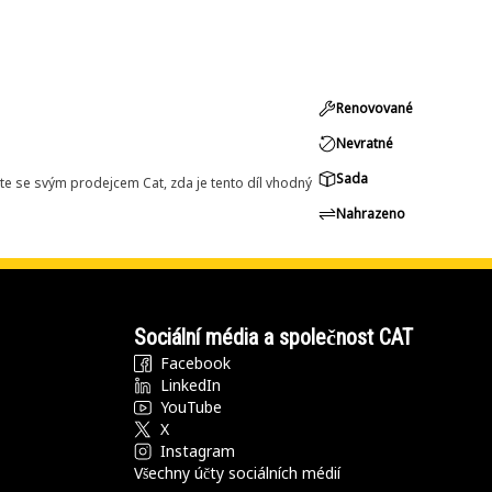
Renovované
Nevratné
Sada
e se svým prodejcem Cat, zda je tento díl vhodný
Nahrazeno
Sociální média a společnost CAT
Facebook
LinkedIn
YouTube
X
Instagram
Všechny účty sociálních médií