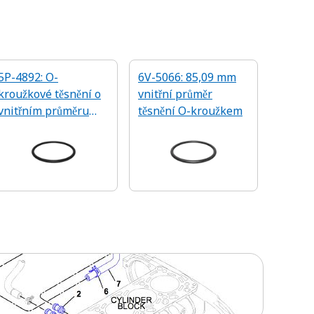
5P-4892: O-
6V-5066: 85,09 mm
kroužkové těsnění o
vnitřní průměr
vnitřním průměru
těsnění O-kroužkem
59,92 mm