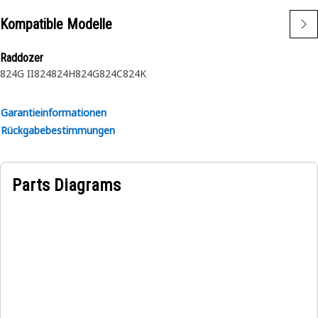
Kompatible Modelle
Raddozer
824G II
824
824H
824G
824C
824K
Garantieinformationen
Rückgabebestimmungen
Parts Diagrams