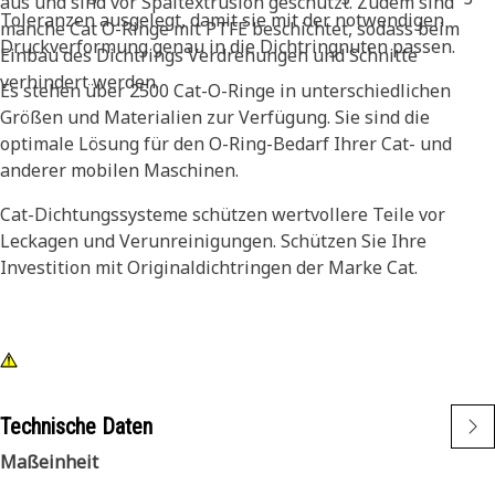
aus und sind vor Spaltextrusion geschützt. Zudem sind
Toleranzen ausgelegt, damit sie mit der notwendigen
manche Cat O-Ringe mit PTFE beschichtet, sodass beim
Druckverformung genau in die Dichtringnuten passen.
Einbau des Dichtrings Verdrehungen und Schnitte
verhindert werden.
Es stehen über 2500 Cat-O-Ringe in unterschiedlichen
Größen und Materialien zur Verfügung. Sie sind die
optimale Lösung für den O-Ring-Bedarf Ihrer Cat- und
anderer mobilen Maschinen.
Cat-Dichtungssysteme schützen wertvollere Teile vor
Leckagen und Verunreinigungen. Schützen Sie Ihre
Investition mit Originaldichtringen der Marke Cat.
Technische Daten
Maßeinheit