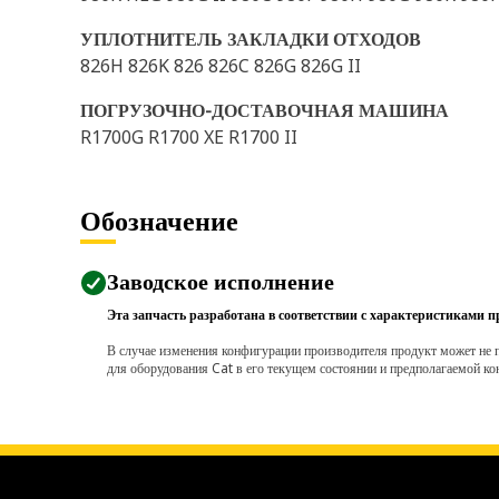
УПЛОТНИТЕЛЬ ЗАКЛАДКИ ОТХОДОВ
826H 826K 826 826C 826G 826G II
ПОГРУЗОЧНО-ДОСТАВОЧНАЯ МАШИНА
R1700G R1700 XE R1700 II
Обозначение
Заводское исполнение
Эта запчасть разработана в соответствии с характеристиками п
В случае изменения конфигурации производителя продукт может не п
для оборудования Cat в его текущем состоянии и предполагаемой ко