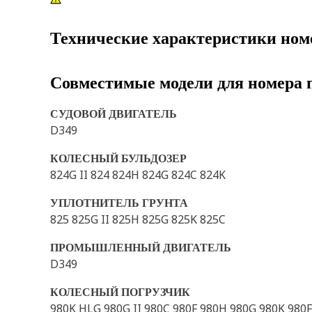
Технические характеристики ном
Совместимые модели для номера 
СУДОВОЙ ДВИГАТЕЛЬ
D349
КОЛЕСНЫЙ БУЛЬДОЗЕР
824G II 824 824H 824G 824C 824K
УПЛОТНИТЕЛЬ ГРУНТА
825 825G II 825H 825G 825K 825C
ПРОМЫШЛЕННЫЙ ДВИГАТЕЛЬ
D349
КОЛЕСНЫЙ ПОГРУЗЧИК
980K HLG 980G II 980C 980F 980H 980G 980K 980F 