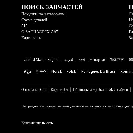
ПОИСК ЗАПЧАСТЕЙ
П
Покупки по категориям
Св
Схема деталей
На
SIS
С
О ЗАПЧАСТЯХ CAT
Га
Карта сайта
За
United States English
العربية
বাংলা
Български
简体中文
繁
ಕನ್ನಡ
한국어
Norsk
Polski
Português Do Brasil
Român
О компании Cat
Карта сайта
Обновить настройки cookie-файлов
Не продавать мои персональные данные и не открывать к ним общий дост
Конфиденциальность