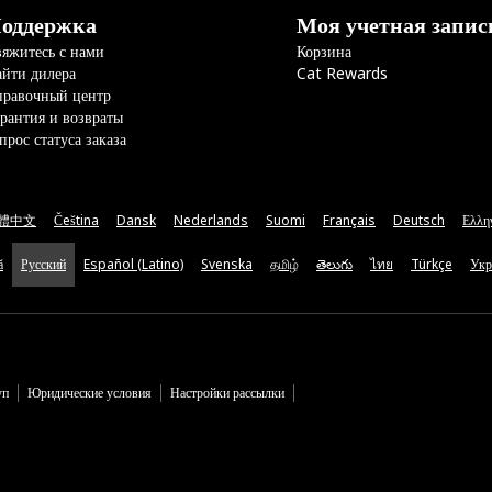
оддержка
Моя учетная запис
яжитесь с нами
Корзина
йти дилера
Cat Rewards
правочный центр
рантия и возвраты
прос статуса заказа
體中文
Čeština
Dansk
Nederlands
Suomi
Français
Deutsch
Ελλη
ă
Русский
Español (Latino)
Svenska
தமிழ்
తెలుగు
ไทย
Türkçe
Укр
уп
Юридические условия
Настройки рассылки