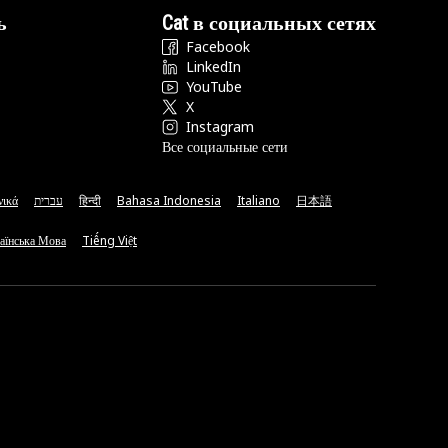
ь
Cat в социальных сетях
Facebook
LinkedIn
YouTube
X
Instagram
Все социальные сети
νικά
עברית
हिन्दी
Bahasa Indonesia
Italiano
日本語
аїнська Мова
Tiếng Việt