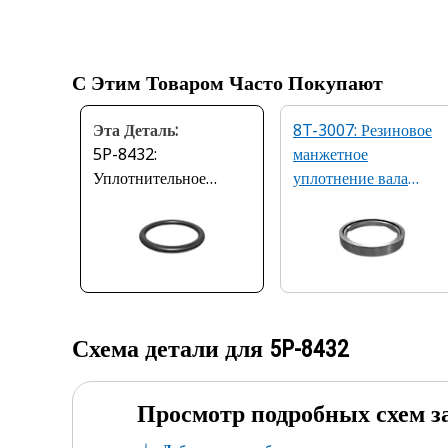
С Этим Товаром Часто Покупают
Эта Деталь:
8T-3007: Резиновое
5P-8432:
манжетное
Уплотнительное
уплотнение вала
кольцо с внутренним
107,95 мм
диаметром 16,6 мм
Схема детали для
5P-8432
Просмотр подробных схем з