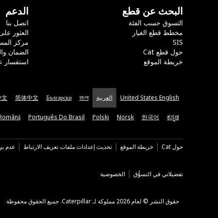
البحث عن قطع
الدعم
التسوق حسب الفئة
اتصل بنا
مخطط قطع الغيار
العثور على
SIS
مركز المس
حول قطع Cat
الضمان وا
خريطة الموقع
استفسار ع
United States English
العربية
বাংলা
Български
简体中文
中文
Română
Português Do Brasil
Polski
Norsk
한국어
ಕನ್ನಡ
حول Cat
خريطة الموقع
تحديث إعدادات ملفات تعريف الارتباط
عدم بي
تفضيلاتي في التسوُّق
الخصوصية
حقوق النشر © لعام 2026 مملوكة لـ Caterpillar. جميع الحقوق محفوظة