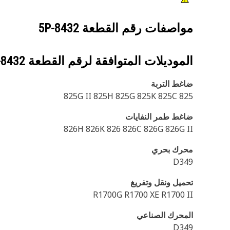
مواصفات رقم القطعة
5P-8432
الموديلات المتوافقة لرقم القطعة
-8432
ضاغط التربة
825 825G II 825H 825G 825K 825C
ضاغط طمر النفايات
826H 826K 826 826C 826G 826G II
محرك بحري
D349
تحميل ونقل وتفريغ
R1700G R1700 XE R1700 II
المحرك الصناعي
D349