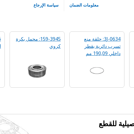
معلومات الضمان
سياسة الإرجاع
3J-0634: حلقة منع
159-3945: محمل بكرة
تسرب دائرية‬ بقطر
كروي
ا
داخلي 190,09 مم
فصيلية للقطع