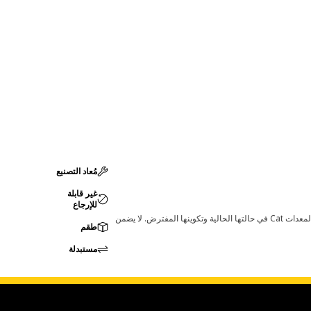
مُعاد التصنيع
غير قابلة
للإرجاع
قد تؤدي أي تغييرات في ضبط الشركة المصنعة إلى عدم ملاءمة المنتج لمعدات Cat لديك. يرجى استشارة وكيل Cat لديك قبل الشراء للتأكد من أن هذه القطعة مناسبة لمعدات Cat في حالتها الحالية وتكوينها المفترض. لا يضمن
طقم
مستبدلة