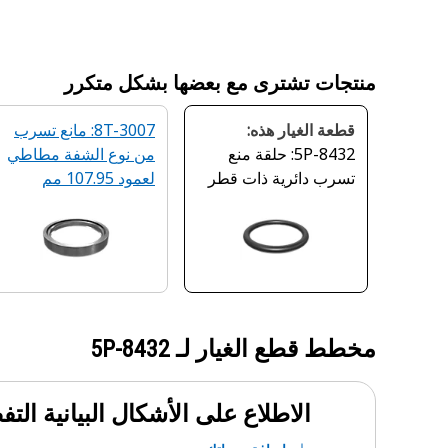
منتجات تشترى مع بعضها بشكل متكرر
قطعة الغيار هذه:
8T-3007: مانع تسرب
5P-8432: حلقة منع
من نوع الشفة مطاطي
تسرب دائرية ذات قطر
لعمود 107.95 مم
داخلي 16.6 مم
مخطط قطع الغيار لـ
5P-8432
الاطلاع على الأشكال البيانية الت