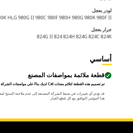
لودر بعجل
80K HLG 980G II 980C 980F 980H 980G 980K 980F II
جرار بعجل
824G II 824 824H 824G 824C 824K
أساسي
قطعة ملائمة بمواصفات المصنع
تم تصميم هذه القطعة لتلائم معدات Cat لديك بناءً على مواصفات الشركة المصنعة.
هذا المؤشر التوافق مع كل قطع الغيار.