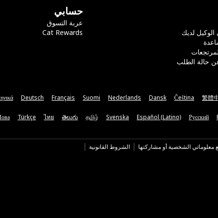
حسابي
عربة التسوق
 الوكيل لديك
Cat Rewards
اعدة
لمرتجعات
ن حالة الطلب
ηνικά
Deutsch
Français
Suomi
Nederlands
Dansk
Čeština
繁體
Мова
Türkçe
ไทย
తెలుగు
தமிழ்
Svenska
Español (Latino)
Русский
ع معلوماتي الشخصية أو مشاركتها
الشروط القانونية