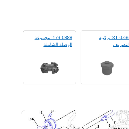
8T-0336: تركيبة
173-0888: مجموعة
لتصريف
الوصلة الشاملة