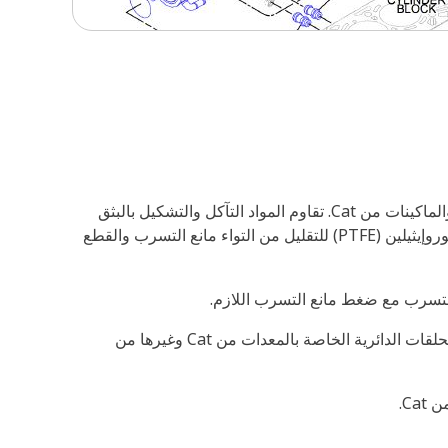
الحلقات الدائرية من Cat®‎ مصنوعة من المواد التي تتطابق مع السوائل، ودرجات الحرارة، وقيم الضغط الموجودة في المحركات والماكينات من Cat. تقاوم المواد التآكل والتشكيل بالبثق
وتوفر مقاومة فائقة لمجموعة ضغط مانع التسرب. بالإضافة إلى ذلك، بعض الحلقات الدائرية الخاصة من Cat مغطاة بالبولي تترافلوروإيثيلين (PTFE) للتقليل من التواء مانع التسرب والقطع
 التسرب مع ضغط مانع التسرب اللازم.
فمن بين ما يزيد عن 2500 حلقة دائرية تختلف من حيث الأحجام والمواد، تعد الحلقات الدائرية من Cat هي الحل الأمثل لاحتياجات الحلقات الدائرية الخاصة بالمعدات من Cat وغيرها من